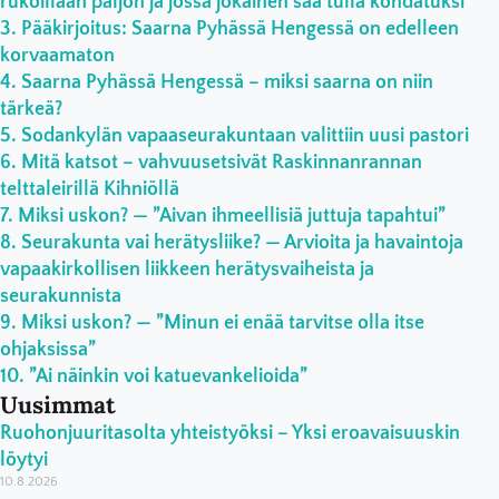
rukoillaan paljon ja jossa jokainen saa tulla kohdatuksi”
Pääkirjoitus: Saarna Pyhässä Hengessä on edelleen
korvaamaton
Saarna Pyhässä Hengessä – miksi saarna on niin
tärkeä?
Sodankylän vapaaseurakuntaan valittiin uusi pastori
Mitä katsot – vahvuusetsivät Raskinnanrannan
telttaleirillä Kihniöllä
Miksi uskon? — ”Aivan ihmeellisiä juttuja tapahtui”
Seurakunta vai herätysliike? — Arvioita ja havaintoja
vapaakirkollisen liikkeen herätysvaiheista ja
seurakunnista
Miksi uskon? — ”Minun ei enää tarvitse olla itse
ohjaksissa”
”Ai näinkin voi katuevankelioida”
Uusimmat
Ruohonjuuritasolta yhteistyöksi – Yksi eroavaisuuskin
löytyi
10.8.2026