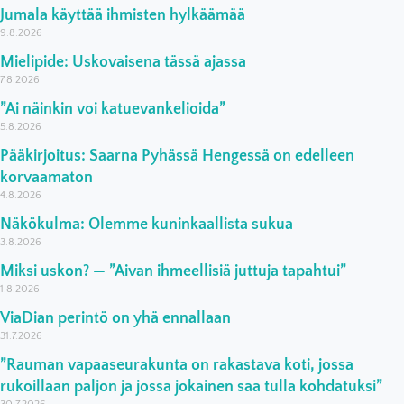
Jumala käyttää ihmisten hylkäämää
9.8.2026
Mielipide: Uskovaisena tässä ajassa
7.8.2026
”Ai näinkin voi katuevankelioida”
5.8.2026
Pääkirjoitus: Saarna Pyhässä Hengessä on edelleen
korvaamaton
4.8.2026
Näkökulma: Olemme kuninkaallista sukua
3.8.2026
Miksi uskon? — ”Aivan ihmeellisiä juttuja tapahtui”
1.8.2026
ViaDian perintö on yhä ennallaan
31.7.2026
”Rauman vapaaseurakunta on rakastava koti, jossa
rukoillaan paljon ja jossa jokainen saa tulla kohdatuksi”