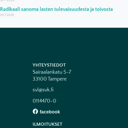
30.7.2026
Radikaali sanoma lasten tulevaisuudesta ja toivosta
29.7.2026
YHTEYSTIEDOT
Sairaalankatu 5-7
33100 Tampere
svl@svk.fi
0114470-0
ILMOITUKSET