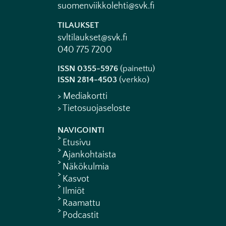
suomenviikkolehti@svk.fi
TILAUKSET
svltilaukset@svk.fi
040 775 7200
ISSN 0355-5976
(painettu)
ISSN 2814-4503
(verkko)
> Mediakortti
> Tietosuojaseloste
NAVIGOINTI
Etusivu
Ajankohtaista
Näkökulmia
Kasvot
Ilmiöt
Raamattu
Podcastit