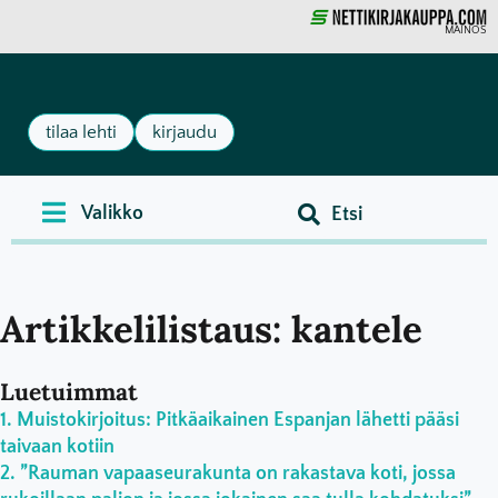
MAINOS
tilaa lehti
kirjaudu
Artikkelilistaus: kantele
Luetuimmat
Muistokirjoitus: Pitkäaikainen Espanjan lähetti pääsi
taivaan kotiin
”Rauman vapaaseurakunta on rakastava koti, jossa