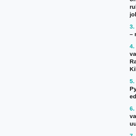
ru
jo
– 
va
Ra
Ki
P
ed
va
uu