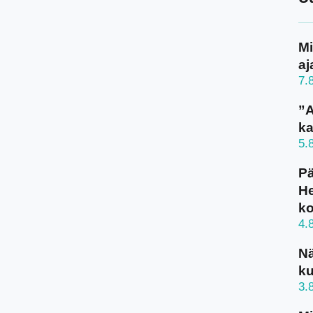
Mi
aj
7.
”A
ka
5.
Pä
He
k
4.
N
ku
3.