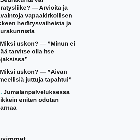
rätysliike? — Arvioita ja
vaintoja vapaakirkollisen
ikkeen herätysvaiheista ja
urakunnista
Miksi uskon? — ”Minun ei
ää tarvitse olla itse
jaksissa”
Miksi uskon? — ”Aivan
meellisiä juttuja tapahtui”
Jumalanpalveluksessa
ikkein eniten odotan
arnaa
usimmat