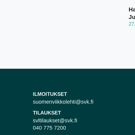
Ha
J
27
ILMOITUKSET
suomenviikkolehti@svk.fi
TILAUKSET
svltilaukset@svk.fi
040 775 7200