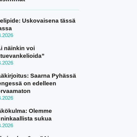
elipide: Uskovaisena tässä
assa
8.2026
i näinkin voi
tuevankelioida”
8.2026
äkirjoitus: Saarna Pyhässä
ngessä on edelleen
orvaamaton
8.2026
äkökulma: Olemme
ninkaallista sukua
8.2026