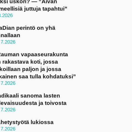
ksi uskon? — ”Aivan
meellisiä juttuja tapahtui”
8.2026
aDian perintö on yhä
nallaan
.7.2026
Rauman vapaaseurakunta
 rakastava koti, jossa
koillaan paljon ja jossa
kainen saa tulla kohdatuksi”
.7.2026
dikaali sanoma lasten
levaisuudesta ja toivosta
.7.2026
hetystyötä lukiossa
.7.2026