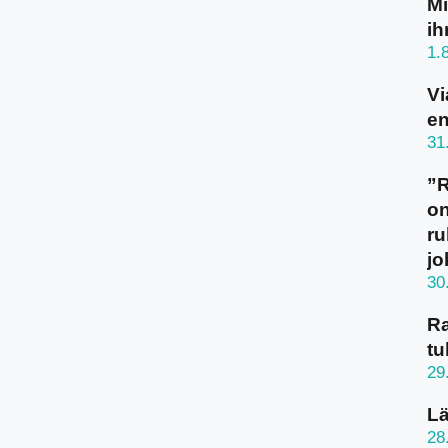
Mi
ih
1.
Vi
en
31
”
on
ru
jo
30
Ra
tu
29
Lä
28