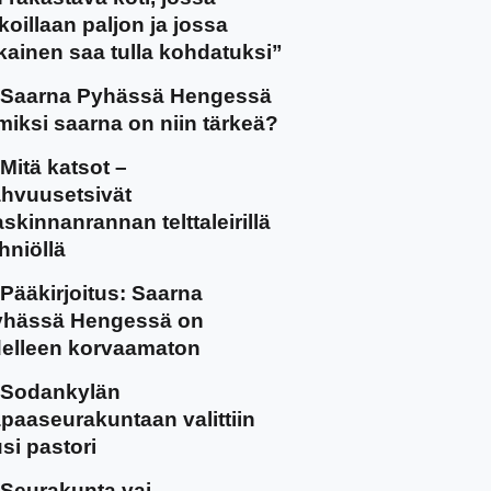
koillaan paljon ja jossa
kainen saa tulla kohdatuksi”
Saarna Pyhässä Hengessä
miksi saarna on niin tärkeä?
Mitä katsot –
hvuusetsivät
skinnanrannan telttaleirillä
hniöllä
Pääkirjoitus: Saarna
yhässä Hengessä on
elleen korvaamaton
Sodankylän
paaseurakuntaan valittiin
si pastori
Seurakunta vai