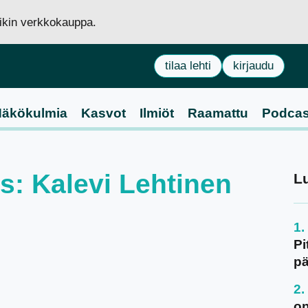
siikin verkkokauppa.
tilaa lehti
kirjaudu
äkökulmia
Kasvot
Ilmiöt
Raamattu
Podcas
us: Kalevi Lehtinen
L
Pi
pä
on