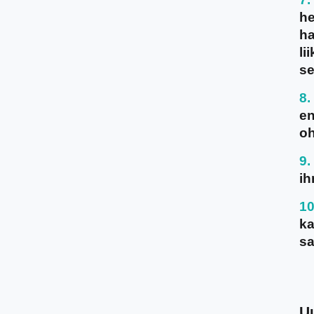
he
ha
li
se
en
oh
ih
ka
sa
U