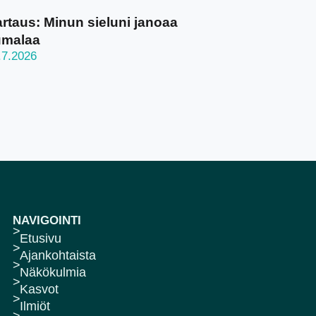
rtaus: Minun sieluni janoaa
umalaa
.7.2026
NAVIGOINTI
Etusivu
Ajankohtaista
Näkökulmia
Kasvot
Ilmiöt