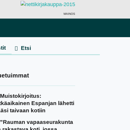
MAINOS
tit
uetuimmat
Muistokirjoitus:
tkäaikainen Espanjan lähetti
äsi taivaan kotiin
”Rauman vapaaseurakunta
 rakastava koti, jossa