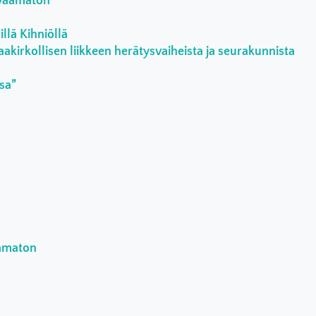
rvaamaton
llä Kihniöllä
aakirkollisen liikkeen herätysvaiheista ja seurakunnista
ssa”
aamaton