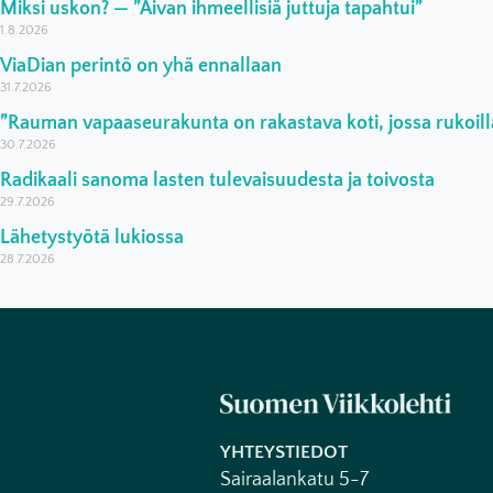
Miksi uskon? — ”Aivan ihmeellisiä juttuja tapahtui”
1.8.2026
ViaDian perintö on yhä ennallaan
31.7.2026
”Rauman vapaaseurakunta on rakastava koti, jossa rukoilla
30.7.2026
Radikaali sanoma lasten tulevaisuudesta ja toivosta
29.7.2026
Lähetystyötä lukiossa
28.7.2026
YHTEYSTIEDOT
Sairaalankatu 5-7