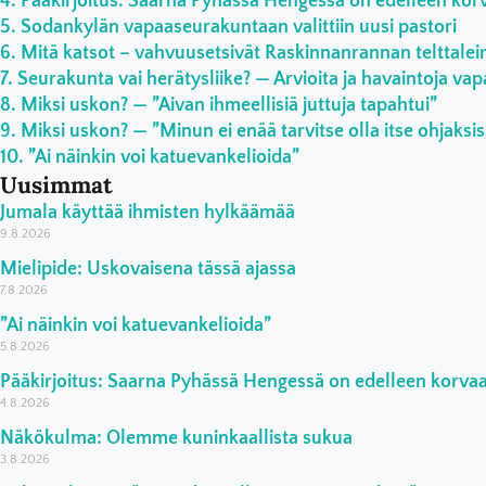
Pääkirjoitus: Saarna Pyhässä Hengessä on edelleen ko
Sodankylän vapaaseurakuntaan valittiin uusi pastori
Mitä katsot – vahvuusetsivät Raskinnanrannan telttaleiri
Seurakunta vai herätysliike? — Arvioita ja havaintoja vap
Miksi uskon? — ”Aivan ihmeellisiä juttuja tapahtui”
Miksi uskon? — ”Minun ei enää tarvitse olla itse ohjaksi
”Ai näinkin voi katuevankelioida”
Uusimmat
Jumala käyttää ihmisten hylkäämää
9.8.2026
Mielipide: Uskovaisena tässä ajassa
7.8.2026
”Ai näinkin voi katuevankelioida”
5.8.2026
Pääkirjoitus: Saarna Pyhässä Hengessä on edelleen korv
4.8.2026
Näkökulma: Olemme kuninkaallista sukua
3.8.2026