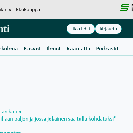
siikin verkkokauppa.
tilaa lehti
kirjaudu
ökulmia
Kasvot
Ilmiöt
Raamattu
Podcastit
aan kotiin
laan paljon ja jossa jokainen saa tulla kohdatuksi”
?