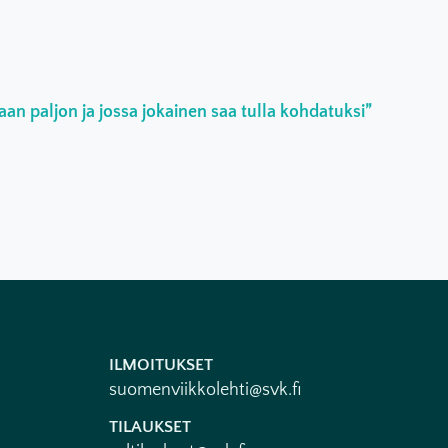
an paljon ja jossa jokainen saa tulla kohdatuksi”
ILMOITUKSET
suomenviikkolehti@svk.fi
TILAUKSET