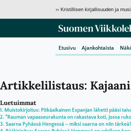
›› Kristillisen kirjallisuuden ja mu
Etusivu
Ajankohtaista
Näk
Artikkelilistaus: Kajaani
Luetuimmat
Muistokirjoitus: Pitkäaikainen Espanjan lähetti pääsi taiv
”Rauman vapaaseurakunta on rakastava koti, jossa rukoil
Saarna Pyhässä Hengessä – miksi saarna on niin tärkeä