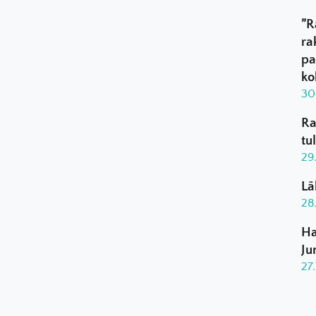
”R
ra
pa
ko
30
Ra
tu
29
Lä
28
Ha
Ju
27