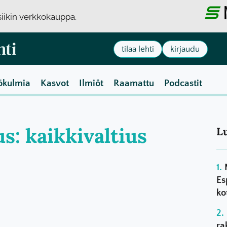
usiikin verkkokauppa.
tilaa lehti
kirjaudu
ökulmia
Kasvot
Ilmiöt
Raamattu
Podcastit
us: kaikkivaltius
L
Es
ko
ra