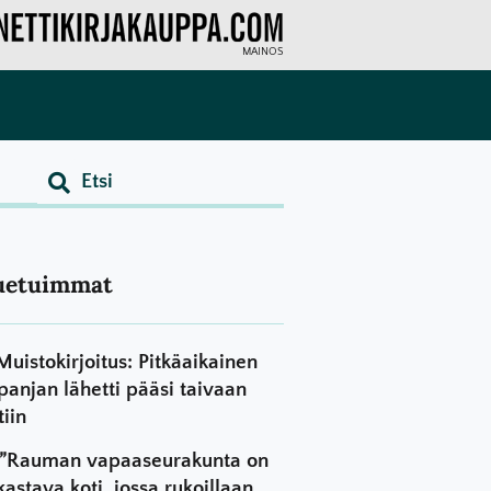
MAINOS
uetuimmat
Muistokirjoitus: Pitkäaikainen
panjan lähetti pääsi taivaan
tiin
”Rauman vapaaseurakunta on
kastava koti, jossa rukoillaan