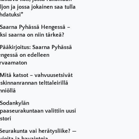
ljon ja jossa jokainen saa tulla
hdatuksi”
Saarna Pyhässä Hengessä –
ksi saarna on niin tärkeä?
Pääkirjoitus: Saarna Pyhässä
ngessä on edelleen
rvaamaton
Mitä katsot – vahvuusetsivät
skinnanrannan telttaleirillä
hniöllä
Sodankylän
paaseurakuntaan valittiin uusi
stori
Seurakunta vai herätysliike? —
vioita ja havaintoja