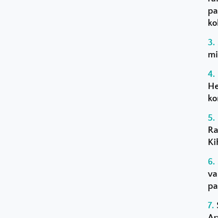
pa
ko
mi
He
ko
Ra
Ki
va
pa
Ar