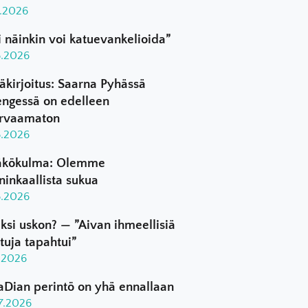
8.2026
i näinkin voi katuevankelioida”
8.2026
äkirjoitus: Saarna Pyhässä
ngessä on edelleen
rvaamaton
8.2026
kökulma: Olemme
ninkaallista sukua
8.2026
ksi uskon? — ”Aivan ihmeellisiä
ttuja tapahtui”
8.2026
aDian perintö on yhä ennallaan
.7.2026