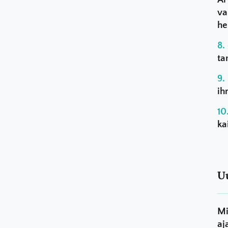
va
he
ta
ih
ka
U
Mi
aj