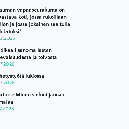
auman vapaaseurakunta on
kastava koti, jossa rukoillaan
ljon ja jossa jokainen saa tulla
hdatuksi”
.7.2026
dikaali sanoma lasten
levaisuudesta ja toivosta
.7.2026
hetystyötä lukiossa
.7.2026
rtaus: Minun sieluni janoaa
malaa
.7.2026