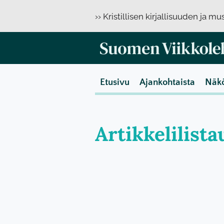
›› Kristillisen kirjallisuuden ja m
Etusivu
Ajankohtaista
Näk
Artikkelilista