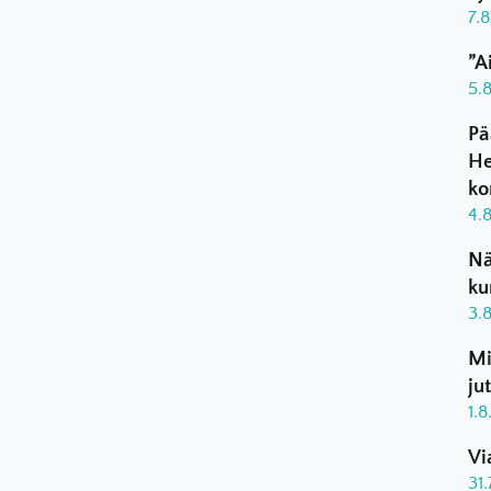
7.
”A
5.
Pä
He
ko
4.
Nä
ku
3.
Mi
ju
1.
Vi
31