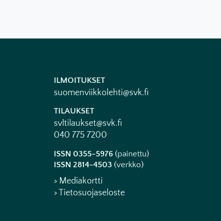
ILMOITUKSET
suomenviikkolehti@svk.fi
TILAUKSET
svltilaukset@svk.fi
040 775 7200
ISSN 0355-5976
(painettu)
ISSN 2814-4503
(verkko)
> Mediakortti
> Tietosuojaseloste