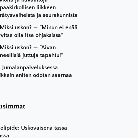
paakirkollisen liikkeen
rätysvaiheista ja seurakunnista
Miksi uskon? — ”Minun ei enää
rvitse olla itse ohjaksissa”
Miksi uskon? — ”Aivan
meellisiä juttuja tapahtui”
Jumalanpalveluksessa
ikkein eniten odotan saarnaa
usimmat
elipide: Uskovaisena tässä
assa