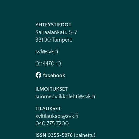
YHTEYSTIEDOT
Sairaalankatu 5-7
33100 Tampere
svl@svk.fi
0114470-0
ILMOITUKSET
suomenviikkolehti@svk.fi
TILAUKSET
svltilaukset@svk.fi
040 775 7200
ISSN 0355-5976
(painettu)