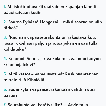
Muistokirjoitus: Pitkäaikainen Espanjan lähetti
pääsi taivaan kotiin
Saarna Pyhässä Hengessä – miksi saarna on niin
tärkeä?
”Rauman vapaaseurakunta on rakastava koti,
jossa rukoillaan paljon ja jossa jokainen saa tulla
kohdatuksi”
Kolumni: Seuris – kiva kokemus vai nuorisotyön
kruununjalokivi?
Mitä katsot – vahvuusetsivät Raskinnanrannan
telttaleirillä Kihniöllä
Sodankylän vapaaseurakuntaan valittiin uusi
pastori
Seurakunta vai herätysliike? — Arvioita ja