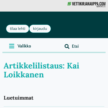
MAINOS
tilaa lehti
kirjaudu
Artikkelilistaus: Kai
Loikkanen
Luetuimmat