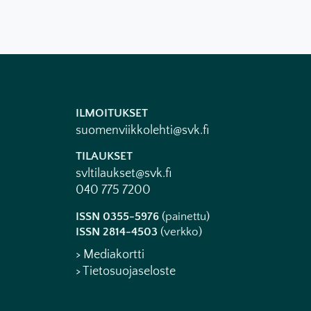
ILMOITUKSET
suomenviikkolehti@svk.fi
TILAUKSET
svltilaukset@svk.fi
040 775 7200
ISSN 0355-5976
(painettu)
ISSN 2814-4503
(verkko)
> Mediakortti
> Tietosuojaseloste