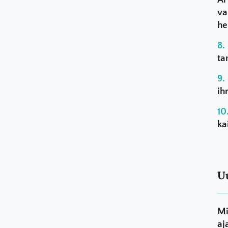
va
he
ta
ih
ka
U
Mi
aj