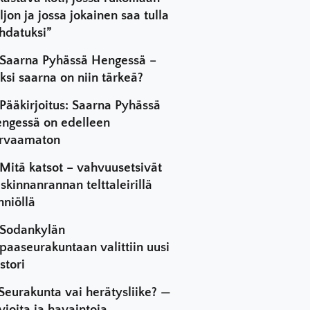
ljon ja jossa jokainen saa tulla
hdatuksi”
Saarna Pyhässä Hengessä –
ksi saarna on niin tärkeä?
Pääkirjoitus: Saarna Pyhässä
ngessä on edelleen
rvaamaton
Mitä katsot – vahvuusetsivät
skinnanrannan telttaleirillä
hniöllä
Sodankylän
paaseurakuntaan valittiin uusi
stori
Seurakunta vai herätysliike? —
vioita ja havaintoja