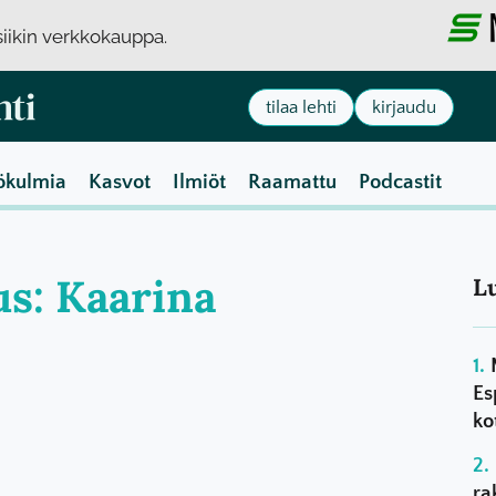
usiikin verkkokauppa.
tilaa lehti
kirjaudu
ökulmia
Kasvot
Ilmiöt
Raamattu
Podcastit
us: Kaarina
L
Es
ko
ra