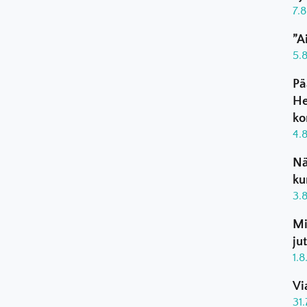
7.
”A
5.
Pä
He
ko
4.
Nä
ku
3.
Mi
ju
1.
Vi
31