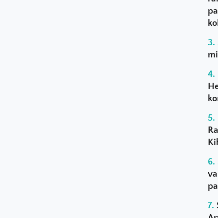
pa
ko
mi
He
ko
Ra
Ki
va
pa
Ar