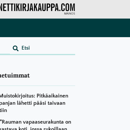
MAINOS
uetuimmat
Muistokirjoitus: Pitkäaikainen
panjan lähetti pääsi taivaan
tiin
”Rauman vapaaseurakunta on
kastava koti, jossa rukoillaan