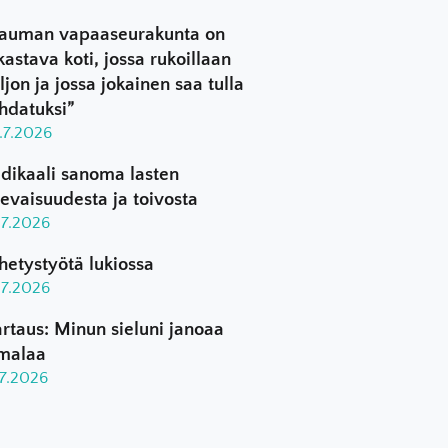
auman vapaaseurakunta on
kastava koti, jossa rukoillaan
ljon ja jossa jokainen saa tulla
hdatuksi”
.7.2026
dikaali sanoma lasten
levaisuudesta ja toivosta
.7.2026
hetystyötä lukiossa
.7.2026
rtaus: Minun sieluni janoaa
malaa
.7.2026