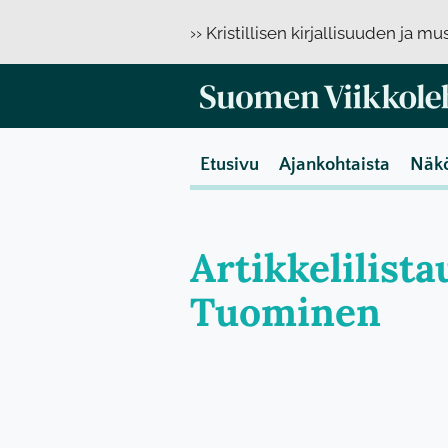
›› Kristillisen kirjallisuuden ja m
Etusivu
Ajankohtaista
Näk
Artikkelilista
Tuominen