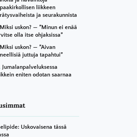
paakirkollisen liikkeen
rätysvaiheista ja seurakunnista
Miksi uskon? — ”Minun ei enää
rvitse olla itse ohjaksissa”
Miksi uskon? — ”Aivan
meellisiä juttuja tapahtui”
Jumalanpalveluksessa
ikkein eniten odotan saarnaa
usimmat
elipide: Uskovaisena tässä
assa