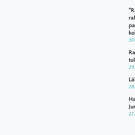
”R
ra
pa
ko
30
Ra
tu
29
Lä
28
Ha
Ju
27