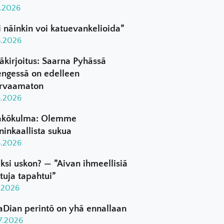
8.2026
i näinkin voi katuevankelioida”
8.2026
äkirjoitus: Saarna Pyhässä
ngessä on edelleen
rvaamaton
8.2026
kökulma: Olemme
ninkaallista sukua
8.2026
ksi uskon? — ”Aivan ihmeellisiä
ttuja tapahtui”
8.2026
aDian perintö on yhä ennallaan
.7.2026