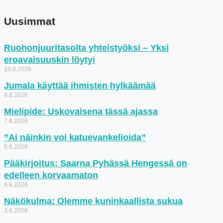
Uusimmat
Ruohonjuuritasolta yhteistyöksi – Yksi
eroavaisuuskin löytyi
10.8.2026
Jumala käyttää ihmisten hylkäämää
9.8.2026
Mielipide: Uskovaisena tässä ajassa
7.8.2026
”Ai näinkin voi katuevankelioida”
5.8.2026
Pääkirjoitus: Saarna Pyhässä Hengessä on
edelleen korvaamaton
4.8.2026
Näkökulma: Olemme kuninkaallista sukua
3.8.2026