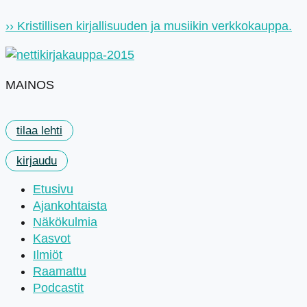
Mene
›› Kristillisen kirjallisuuden ja musiikin verkkokauppa.
sisältöön
MAINOS
tilaa lehti
kirjaudu
Etusivu
Ajankohtaista
Näkökulmia
Kasvot
Ilmiöt
Raamattu
Podcastit