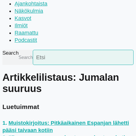
Ajankohtaista
Näkökulmia
Kasvot
Ilmiöt
Raamattu
Podcastit
Search
Search
Artikkelilistaus: Jumalan
suuruus
Luetuimmat
Muistokirjoitus: Pitkäaikainen Espanjan lähetti
pääsi taivaan kotiin