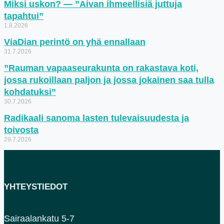
Miksi uskon? — ”Aivan ihmeellisiä juttuja
tapahtui”
1.8.2026
ViaDian perintö on yhä ennallaan
31.7.2026
”Rauman vapaaseurakunta on rakastava koti,
jossa rukoillaan paljon ja jossa jokainen saa tulla
kohdatuksi”
30.7.2026
Radikaali sanoma lasten tulevaisuudesta ja
toivosta
29.7.2026
YHTEYSTIEDOT
Sairaalankatu 5-7