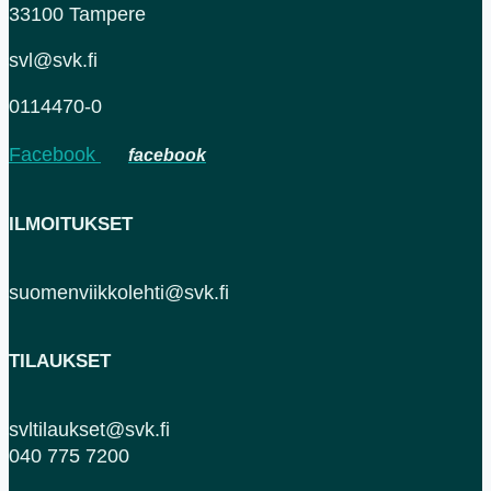
33100 Tampere
svl@svk.fi
0114470-0
Facebook
ILMOITUKSET
suomenviikkolehti@svk.fi
TILAUKSET
svltilaukset@svk.fi
040 775 7200