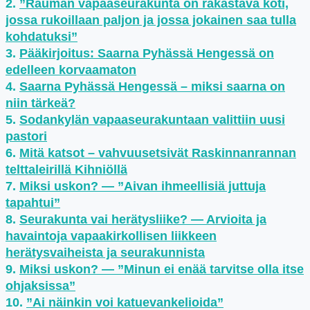
”Rauman vapaaseurakunta on rakastava koti,
jossa rukoillaan paljon ja jossa jokainen saa tulla
kohdatuksi”
Pääkirjoitus: Saarna Pyhässä Hengessä on
edelleen korvaamaton
Saarna Pyhässä Hengessä – miksi saarna on
niin tärkeä?
Sodankylän vapaaseurakuntaan valittiin uusi
pastori
Mitä katsot – vahvuusetsivät Raskinnanrannan
telttaleirillä Kihniöllä
Miksi uskon? — ”Aivan ihmeellisiä juttuja
tapahtui”
Seurakunta vai herätysliike? — Arvioita ja
havaintoja vapaakirkollisen liikkeen
herätysvaiheista ja seurakunnista
Miksi uskon? — ”Minun ei enää tarvitse olla itse
ohjaksissa”
”Ai näinkin voi katuevankelioida”