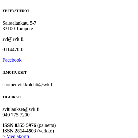
YHTEYSTIEDOT
Sairaalankatu 5-7
33100 Tampere
svl@svk.fi
0114470-0
Facebook
ILMOITUKSET
suomenviikkolehti@svk.fi
TILAUKSET
svltilaukset@svk.fi
040 775 7200
ISSN 0355-5976
(painettu)
ISSN 2814-4503
(verkko)
> Mediakortti