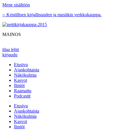
Mene sisältöön
›› Kristillisen kirjallisuuden ja musiikin verkkokauppa.
MAINOS
tilaa lehti
kirjaudu
Etusivu
Ajankohtaista
Näkökulmia
Kasvot
Ilmiöt
Raamattu
Podcastit
Etusivu
Ajankohtaista
Näkökulmia
Kasvot
Ilmiöt