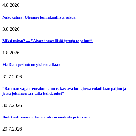
4.8.2026
Näkökulma: Olemme kuninkaallista sukua
3.8.2026
Miksi uskon? — ”Aivan ihmeellisiä juttuja tapahtui”
1.8.2026
ViaDian perintö on yhä ennallaan
31.7.2026
”Rauman vapaaseurakunta on rakastava koti, jossa rukoillaan paljon ja
jossa jokainen saa tulla kohdatuksi”
30.7.2026
Radikaali sanoma lasten tulevaisuudesta ja toivosta
29.7.2026