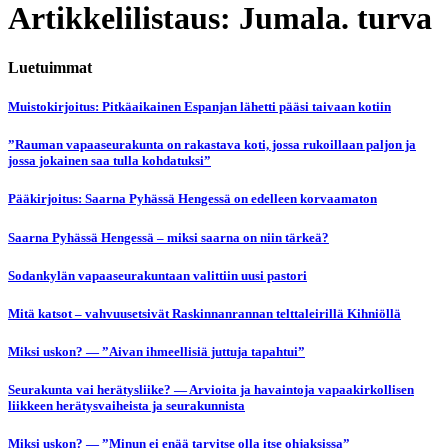
Artikkelilistaus: Jumala. turva
Luetuimmat
Muistokirjoitus: Pitkäaikainen Espanjan lähetti pääsi taivaan kotiin
”Rauman vapaaseurakunta on rakastava koti, jossa rukoillaan paljon ja
jossa jokainen saa tulla kohdatuksi”
Pääkirjoitus: Saarna Pyhässä Hengessä on edelleen korvaamaton
Saarna Pyhässä Hengessä – miksi saarna on niin tärkeä?
Sodankylän vapaaseurakuntaan valittiin uusi pastori
Mitä katsot – vahvuusetsivät Raskinnanrannan telttaleirillä Kihniöllä
Miksi uskon? — ”Aivan ihmeellisiä juttuja tapahtui”
Seurakunta vai herätysliike? — Arvioita ja havaintoja vapaakirkollisen
liikkeen herätysvaiheista ja seurakunnista
Miksi uskon? — ”Minun ei enää tarvitse olla itse ohjaksissa”