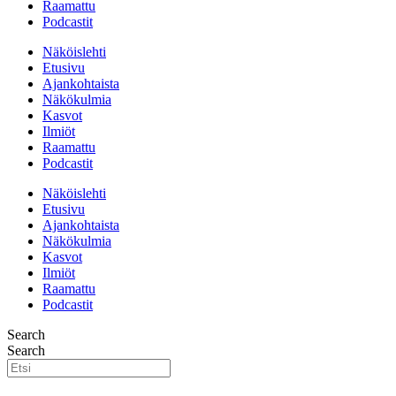
Raamattu
Podcastit
Näköislehti
Etusivu
Ajankohtaista
Näkökulmia
Kasvot
Ilmiöt
Raamattu
Podcastit
Näköislehti
Etusivu
Ajankohtaista
Näkökulmia
Kasvot
Ilmiöt
Raamattu
Podcastit
Search
Search