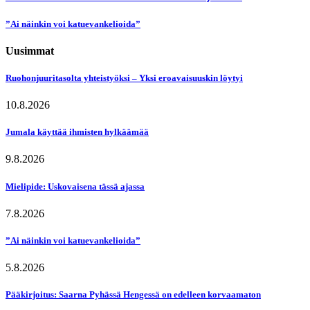
”Ai näinkin voi katuevankelioida”
Uusimmat
Ruohonjuuritasolta yhteistyöksi – Yksi eroavaisuuskin löytyi
10.8.2026
Jumala käyttää ihmisten hylkäämää
9.8.2026
Mielipide: Uskovaisena tässä ajassa
7.8.2026
”Ai näinkin voi katuevankelioida”
5.8.2026
Pääkirjoitus: Saarna Pyhässä Hengessä on edelleen korvaamaton