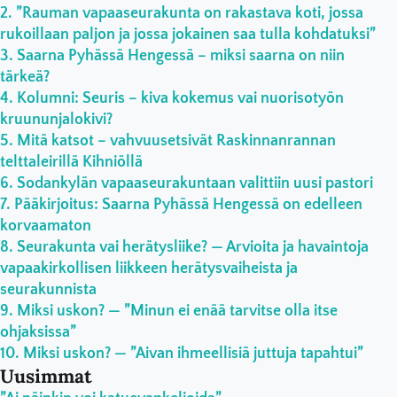
”Rauman vapaaseurakunta on rakastava koti, jossa
rukoillaan paljon ja jossa jokainen saa tulla kohdatuksi”
Saarna Pyhässä Hengessä – miksi saarna on niin
tärkeä?
Kolumni: Seuris – kiva kokemus vai nuorisotyön
kruununjalokivi?
Mitä katsot – vahvuusetsivät Raskinnanrannan
telttaleirillä Kihniöllä
Sodankylän vapaaseurakuntaan valittiin uusi pastori
Pääkirjoitus: Saarna Pyhässä Hengessä on edelleen
korvaamaton
Seurakunta vai herätysliike? — Arvioita ja havaintoja
vapaakirkollisen liikkeen herätysvaiheista ja
seurakunnista
Miksi uskon? — ”Minun ei enää tarvitse olla itse
ohjaksissa”
Miksi uskon? — ”Aivan ihmeellisiä juttuja tapahtui”
Uusimmat