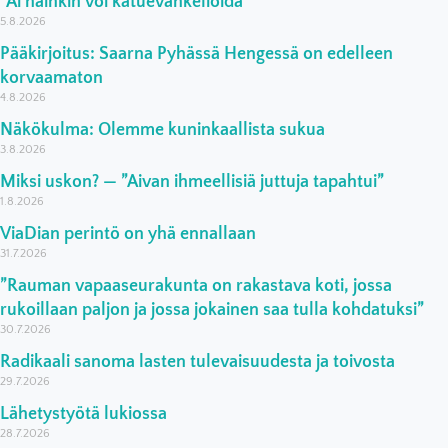
”Ai näinkin voi katuevankelioida”
5.8.2026
Pääkirjoitus: Saarna Pyhässä Hengessä on edelleen
korvaamaton
4.8.2026
Näkökulma: Olemme kuninkaallista sukua
3.8.2026
Miksi uskon? — ”Aivan ihmeellisiä juttuja tapahtui”
1.8.2026
ViaDian perintö on yhä ennallaan
31.7.2026
”Rauman vapaaseurakunta on rakastava koti, jossa
rukoillaan paljon ja jossa jokainen saa tulla kohdatuksi”
30.7.2026
Radikaali sanoma lasten tulevaisuudesta ja toivosta
29.7.2026
Lähetystyötä lukiossa
28.7.2026