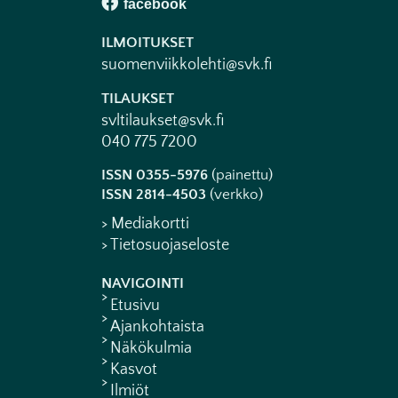
ILMOITUKSET
suomenviikkolehti@svk.fi
TILAUKSET
svltilaukset@svk.fi
040 775 7200
ISSN 0355-5976
(painettu)
ISSN 2814-4503
(verkko)
> Mediakortti
> Tietosuojaseloste
NAVIGOINTI
Etusivu
Ajankohtaista
Näkökulmia
Kasvot
Ilmiöt