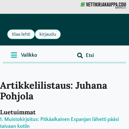
MAINOS
tilaa lehti
kirjaudu
Artikkelilistaus: Juhana
Pohjola
Luetuimmat
Muistokirjoitus: Pitkäaikainen Espanjan lähetti pääsi
taivaan kotiin