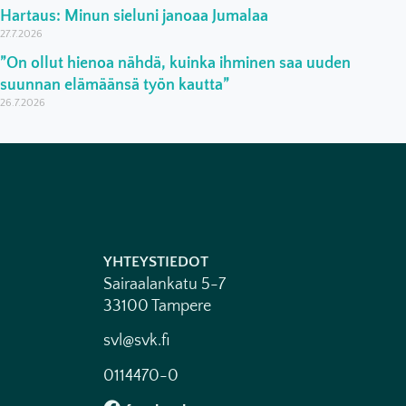
Hartaus: Minun sieluni janoaa Jumalaa
27.7.2026
”On ollut hienoa nähdä, kuinka ihminen saa uuden
suunnan elämäänsä työn kautta”
26.7.2026
YHTEYSTIEDOT
Sairaalankatu 5-7
33100 Tampere
svl@svk.fi
0114470-0