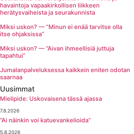
havaintoja vapaakirkollisen liikkeen
herätysvaiheista ja seurakunnista
Miksi uskon? — ”Minun ei enää tarvitse olla
itse ohjaksissa”
Miksi uskon? — ”Aivan ihmeellisiä juttuja
tapahtui”
Jumalanpalveluksessa kaikkein eniten odotan
saarnaa
Uusimmat
Mielipide: Uskovaisena tässä ajassa
7.8.2026
”Ai näinkin voi katuevankelioida”
5.8.2026