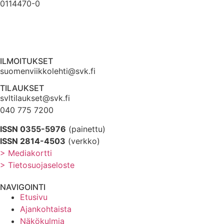
0114470-0
ILMOITUKSET
suomenviikkolehti@svk.fi
TILAUKSET
svltilaukset@svk.fi
040 775 7200
ISSN 0355-5976
(painettu)
ISSN 2814-4503
(verkko)
> Mediakortti
> Tietosuojaseloste
NAVIGOINTI
Etusivu
Ajankohtaista
Näkökulmia