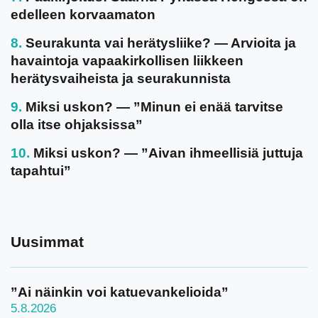
edelleen korvaamaton
Seurakunta vai herätysliike? — Arvioita ja
havaintoja vapaakirkollisen liikkeen
herätysvaiheista ja seurakunnista
Miksi uskon? — ”Minun ei enää tarvitse
olla itse ohjaksissa”
Miksi uskon? — ”Aivan ihmeellisiä juttuja
tapahtui”
Uusimmat
”Ai näinkin voi katuevankelioida”
5.8.2026