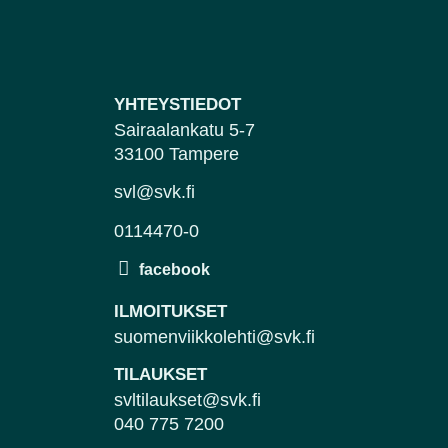
YHTEYSTIEDOT
Sairaalankatu 5-7
33100 Tampere
svl@svk.fi
0114470-0
ILMOITUKSET
suomenviikkolehti@svk.fi
TILAUKSET
svltilaukset@svk.fi
040 775 7200