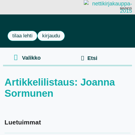
MAINOS
tilaa lehti
kirjaudu
Artikkelilistaus: Joanna
Sormunen
Luetuimmat