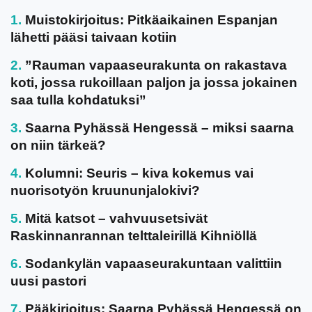
Muistokirjoitus: Pitkäaikainen Espanjan
lähetti pääsi taivaan kotiin
”Rauman vapaaseurakunta on rakastava
koti, jossa rukoillaan paljon ja jossa jokainen
saa tulla kohdatuksi”
Saarna Pyhässä Hengessä – miksi saarna
on niin tärkeä?
Kolumni: Seuris – kiva kokemus vai
nuorisotyön kruununjalokivi?
Mitä katsot – vahvuusetsivät
Raskinnanrannan telttaleirillä Kihniöllä
Sodankylän vapaaseurakuntaan valittiin
uusi pastori
Pääkirjoitus: Saarna Pyhässä Hengessä on