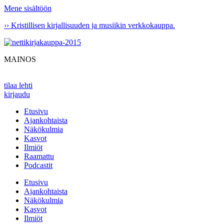
Mene sisältöön
›› Kristillisen kirjallisuuden ja musiikin verkkokauppa.
MAINOS
tilaa lehti
kirjaudu
Etusivu
Ajankohtaista
Näkökulmia
Kasvot
Ilmiöt
Raamattu
Podcastit
Etusivu
Ajankohtaista
Näkökulmia
Kasvot
Ilmiöt