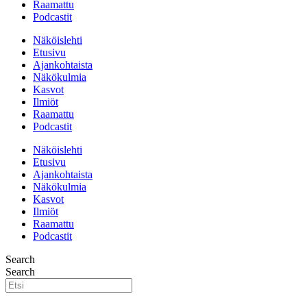
Raamattu
Podcastit
Näköislehti
Etusivu
Ajankohtaista
Näkökulmia
Kasvot
Ilmiöt
Raamattu
Podcastit
Näköislehti
Etusivu
Ajankohtaista
Näkökulmia
Kasvot
Ilmiöt
Raamattu
Podcastit
Search
Search