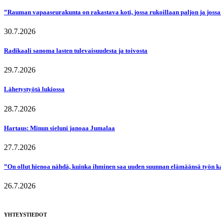
”Rauman vapaaseurakunta on rakastava koti, jossa rukoillaan paljon ja jossa
30.7.2026
Radikaali sanoma lasten tulevaisuudesta ja toivosta
29.7.2026
Lähetystyötä lukiossa
28.7.2026
Hartaus: Minun sieluni janoaa Jumalaa
27.7.2026
”On ollut hienoa nähdä, kuinka ihminen saa uuden suunnan elämäänsä työn k
26.7.2026
YHTEYSTIEDOT