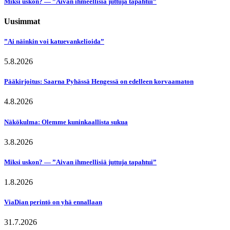
Miksi uskon? — ”Aivan ihmeellisiä juttuja tapahtui”
Uusimmat
”Ai näinkin voi katuevankelioida”
5.8.2026
Pääkirjoitus: Saarna Pyhässä Hengessä on edelleen korvaamaton
4.8.2026
Näkökulma: Olemme kuninkaallista sukua
3.8.2026
Miksi uskon? — ”Aivan ihmeellisiä juttuja tapahtui”
1.8.2026
ViaDian perintö on yhä ennallaan
31.7.2026