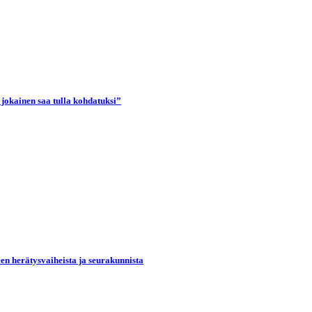
 jokainen saa tulla kohdatuksi”
een herätysvaiheista ja seurakunnista