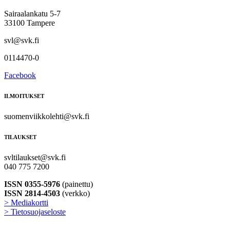
Sairaalankatu 5-7
33100 Tampere
svl@svk.fi
0114470-0
Facebook
ILMOITUKSET
suomenviikkolehti@svk.fi
TILAUKSET
svltilaukset@svk.fi
040 775 7200
ISSN 0355-5976
(painettu)
ISSN 2814-4503
(verkko)
> Mediakortti
> Tietosuojaseloste