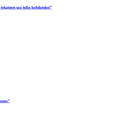
 jokainen saa tulla kohdatuksi”
autta”