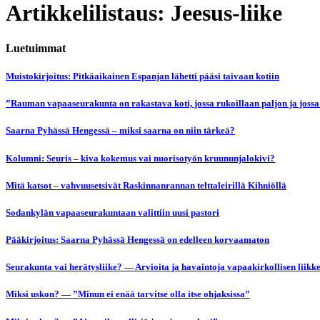
Artikkelilistaus: Jeesus-liike
Luetuimmat
Muistokirjoitus: Pitkäaikainen Espanjan lähetti pääsi taivaan kotiin
”Rauman vapaaseurakunta on rakastava koti, jossa rukoillaan paljon ja jossa
Saarna Pyhässä Hengessä – miksi saarna on niin tärkeä?
Kolumni: Seuris – kiva kokemus vai nuorisotyön kruununjalokivi?
Mitä katsot – vahvuusetsivät Raskinnanrannan telttaleirillä Kihniöllä
Sodankylän vapaaseurakuntaan valittiin uusi pastori
Pääkirjoitus: Saarna Pyhässä Hengessä on edelleen korvaamaton
Seurakunta vai herätysliike? — Arvioita ja havaintoja vapaakirkollisen liikk
Miksi uskon? — ”Minun ei enää tarvitse olla itse ohjaksissa”