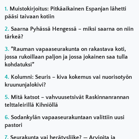
Muistokirjoitus: Pitkäaikainen Espanjan lähetti
pääsi taivaan kotiin
Saarna Pyhässä Hengessä – miksi saarna on niin
tärkeä?
”Rauman vapaaseurakunta on rakastava koti,
jossa rukoillaan paljon ja jossa jokainen saa tulla
kohdatuksi”
Kolumni: Seuris – kiva kokemus vai nuorisotyön
kruununjalokivi?
Mitä katsot – vahvuusetsivät Raskinnanrannan
telttaleirillä Kihniöllä
Sodankylän vapaaseurakuntaan valittiin uusi
pastori
Seurakunta vai herätysliike? — Arvioita ja