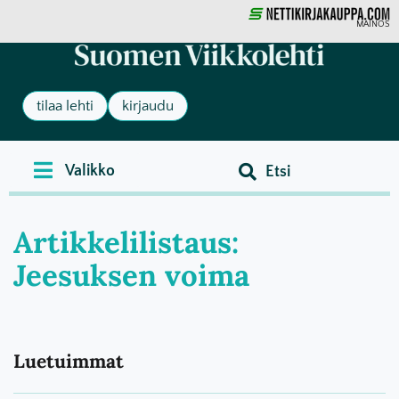
MAINOS
tilaa lehti
kirjaudu
Artikkelilistaus:
Jeesuksen voima
Luetuimmat