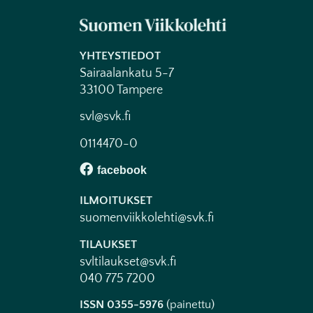
YHTEYSTIEDOT
Sairaalankatu 5-7
33100 Tampere
svl@svk.fi
0114470-0
ILMOITUKSET
suomenviikkolehti@svk.fi
TILAUKSET
svltilaukset@svk.fi
040 775 7200
ISSN 0355-5976
(painettu)