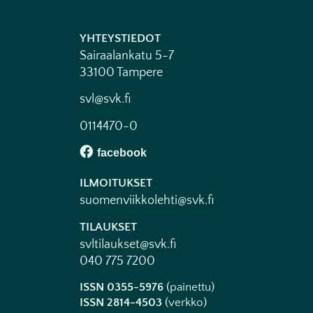
YHTEYSTIEDOT
Sairaalankatu 5-7
33100 Tampere
svl@svk.fi
0114470-0
ILMOITUKSET
suomenviikkolehti@svk.fi
TILAUKSET
svltilaukset@svk.fi
040 775 7200
ISSN 0355-5976
(painettu)
ISSN 2814-4503
(verkko)