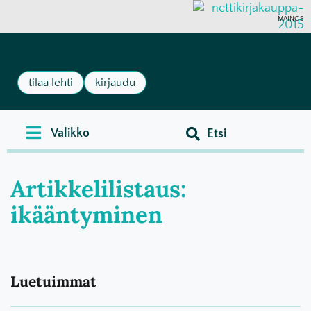
MAINOS
tilaa lehti
kirjaudu
Artikkelilistaus:
ikääntyminen
Luetuimmat