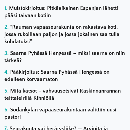
Muistokirjoitus: Pitkäaikainen Espanjan lähetti
pääsi taivaan kotiin
”Rauman vapaaseurakunta on rakastava koti,
jossa rukoillaan paljon ja jossa jokainen saa tulla
kohdatuksi”
Saarna Pyhässä Hengessä – miksi saarna on niin
tärkeä?
Pääkirjoitus: Saarna Pyhässä Hengessä on
edelleen korvaamaton
Mitä katsot – vahvuusetsivät Raskinnanrannan
telttaleirillä Kihniöllä
Sodankylän vapaaseurakuntaan valittiin uusi
pastori
Seurakunta vai herätysliike? — Arvioita ja