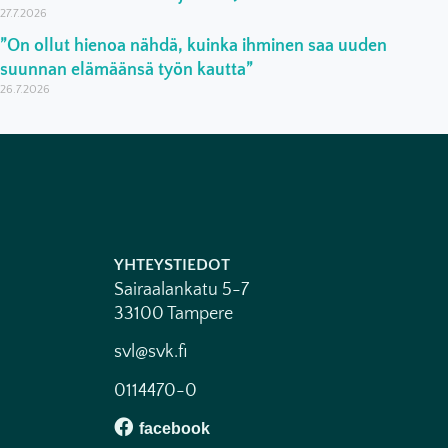
27.7.2026
”On ollut hienoa nähdä, kuinka ihminen saa uuden
suunnan elämäänsä työn kautta”
26.7.2026
YHTEYSTIEDOT
Sairaalankatu 5-7
33100 Tampere
svl@svk.fi
0114470-0