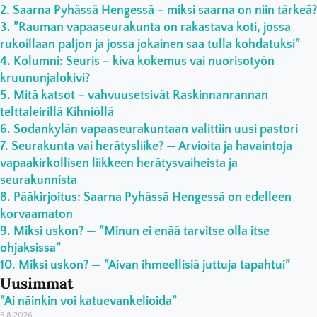
Saarna Pyhässä Hengessä – miksi saarna on niin tärkeä?
”Rauman vapaaseurakunta on rakastava koti, jossa
rukoillaan paljon ja jossa jokainen saa tulla kohdatuksi”
Kolumni: Seuris – kiva kokemus vai nuorisotyön
kruununjalokivi?
Mitä katsot – vahvuusetsivät Raskinnanrannan
telttaleirillä Kihniöllä
Sodankylän vapaaseurakuntaan valittiin uusi pastori
Seurakunta vai herätysliike? — Arvioita ja havaintoja
vapaakirkollisen liikkeen herätysvaiheista ja
seurakunnista
Pääkirjoitus: Saarna Pyhässä Hengessä on edelleen
korvaamaton
Miksi uskon? — ”Minun ei enää tarvitse olla itse
ohjaksissa”
Miksi uskon? — ”Aivan ihmeellisiä juttuja tapahtui”
Uusimmat
”Ai näinkin voi katuevankelioida”
5.8.2026