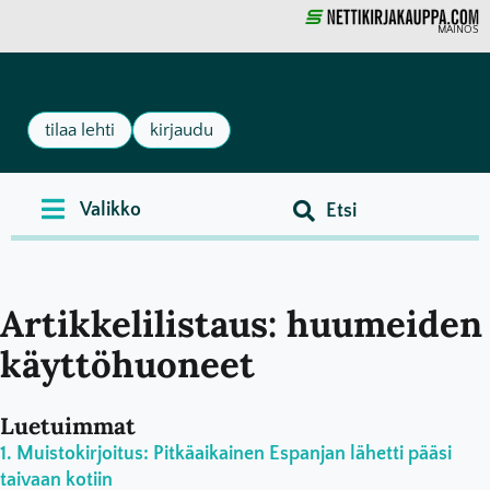
MAINOS
tilaa lehti
kirjaudu
Artikkelilistaus: huumeiden
käyttöhuoneet
Luetuimmat
Muistokirjoitus: Pitkäaikainen Espanjan lähetti pääsi
taivaan kotiin