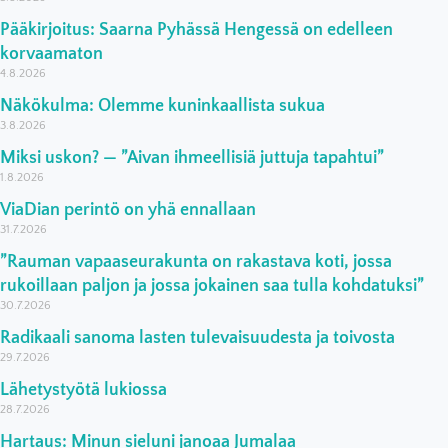
Pääkirjoitus: Saarna Pyhässä Hengessä on edelleen
korvaamaton
4.8.2026
Näkökulma: Olemme kuninkaallista sukua
3.8.2026
Miksi uskon? — ”Aivan ihmeellisiä juttuja tapahtui”
1.8.2026
ViaDian perintö on yhä ennallaan
31.7.2026
”Rauman vapaaseurakunta on rakastava koti, jossa
rukoillaan paljon ja jossa jokainen saa tulla kohdatuksi”
30.7.2026
Radikaali sanoma lasten tulevaisuudesta ja toivosta
29.7.2026
Lähetystyötä lukiossa
28.7.2026
Hartaus: Minun sieluni janoaa Jumalaa