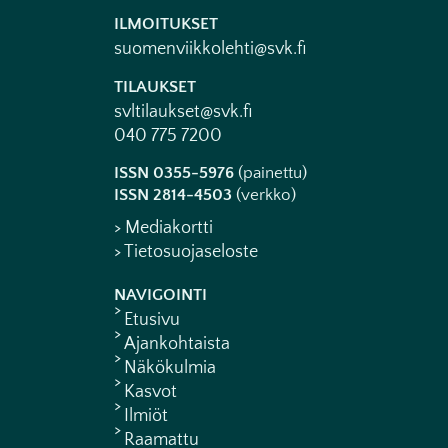
ILMOITUKSET
suomenviikkolehti@svk.fi
TILAUKSET
svltilaukset@svk.fi
040 775 7200
ISSN 0355-5976
(painettu)
ISSN 2814-4503
(verkko)
> Mediakortti
> Tietosuojaseloste
NAVIGOINTI
Etusivu
Ajankohtaista
Näkökulmia
Kasvot
Ilmiöt
Raamattu