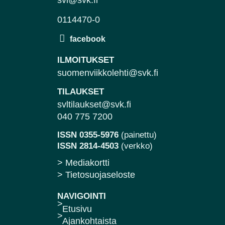
svl@svk.fi
0114470-0
ILMOITUKSET
suomenviikkolehti@svk.fi
TILAUKSET
svltilaukset@svk.fi
040 775 7200
ISSN 0355-5976
(painettu)
ISSN 2814-4503
(verkko)
> Mediakortti
> Tietosuojaseloste
NAVIGOINTI
Etusivu
Ajankohtaista