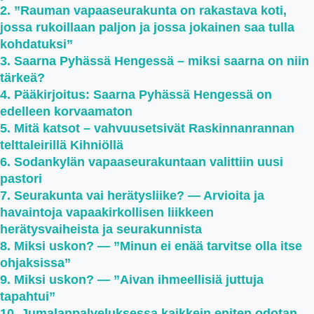
”Rauman vapaaseurakunta on rakastava koti,
jossa rukoillaan paljon ja jossa jokainen saa tulla
kohdatuksi”
Saarna Pyhässä Hengessä – miksi saarna on niin
tärkeä?
Pääkirjoitus: Saarna Pyhässä Hengessä on
edelleen korvaamaton
Mitä katsot – vahvuusetsivät Raskinnanrannan
telttaleirillä Kihniöllä
Sodankylän vapaaseurakuntaan valittiin uusi
pastori
Seurakunta vai herätysliike? — Arvioita ja
havaintoja vapaakirkollisen liikkeen
herätysvaiheista ja seurakunnista
Miksi uskon? — ”Minun ei enää tarvitse olla itse
ohjaksissa”
Miksi uskon? — ”Aivan ihmeellisiä juttuja
tapahtui”
Jumalanpalveluksessa kaikkein eniten odotan