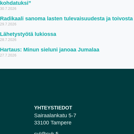
kohdatuksi”
30.7.2026
Radikaali sanoma lasten tulevaisuudesta ja toivosta
29.7.2026
Lähetystyötä lukiossa
28.7.2026
Hartaus: Minun sieluni janoaa Jumalaa
27.7.2026
YHTEYSTIEDOT
Sairaalankatu 5-7
33100 Tampere