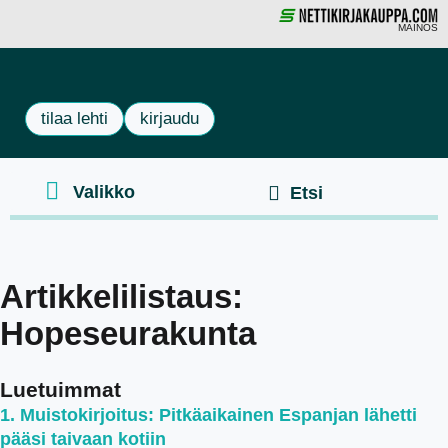
MAINOS
tilaa lehti
kirjaudu
Artikkelilistaus:
Hopeseurakunta
Luetuimmat
Muistokirjoitus: Pitkäaikainen Espanjan lähetti
pääsi taivaan kotiin