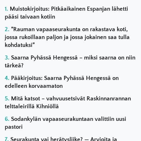
Muistokirjoitus: Pitkäaikainen Espanjan lähetti
pääsi taivaan kotiin
”Rauman vapaaseurakunta on rakastava koti,
jossa rukoillaan paljon ja jossa jokainen saa tulla
kohdatuksi”
Saarna Pyhässä Hengessä – miksi saarna on niin
tärkeä?
Pääkirjoitus: Saarna Pyhässä Hengessä on
edelleen korvaamaton
Mitä katsot – vahvuusetsivät Raskinnanrannan
telttaleirillä Kihniöllä
Sodankylän vapaaseurakuntaan valittiin uusi
pastori
Seurakunta vai herätysliike? — Arvioita ja