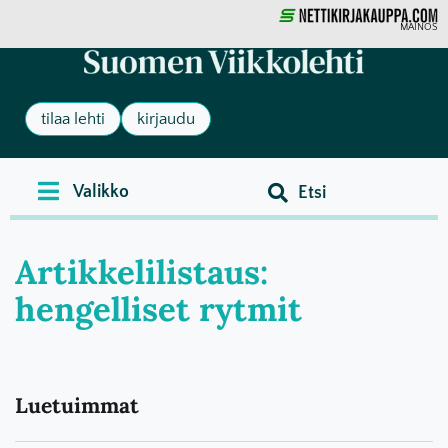
MAINOS
tilaa lehti
kirjaudu
Artikkelilistaus:
hengelliset rytmit
Luetuimmat