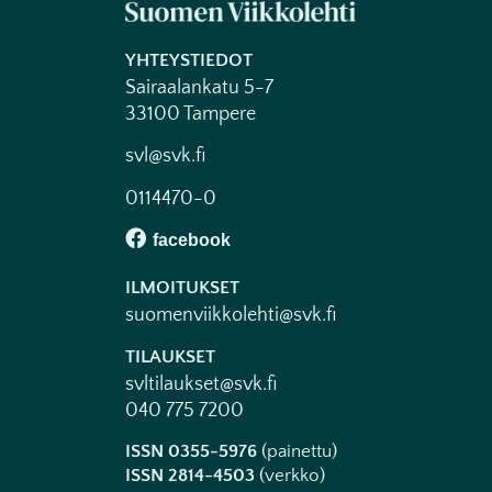
YHTEYSTIEDOT
Sairaalankatu 5-7
33100 Tampere
svl@svk.fi
0114470-0
ILMOITUKSET
suomenviikkolehti@svk.fi
TILAUKSET
svltilaukset@svk.fi
040 775 7200
ISSN 0355-5976
(painettu)
ISSN 2814-4503
(verkko)