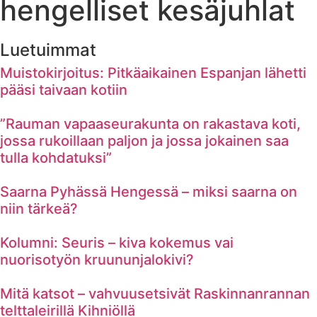
hengelliset kesäjuhlat
Luetuimmat
Muistokirjoitus: Pitkäaikainen Espanjan lähetti
pääsi taivaan kotiin
”Rauman vapaaseurakunta on rakastava koti,
jossa rukoillaan paljon ja jossa jokainen saa
tulla kohdatuksi”
Saarna Pyhässä Hengessä – miksi saarna on
niin tärkeä?
Kolumni: Seuris – kiva kokemus vai
nuorisotyön kruununjalokivi?
Mitä katsot – vahvuusetsivät Raskinnanrannan
telttaleirillä Kihniöllä