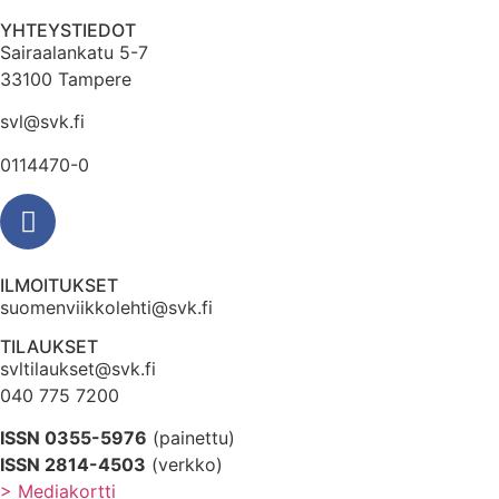
YHTEYSTIEDOT
Sairaalankatu 5-7
33100 Tampere
svl@svk.fi
0114470-0
ILMOITUKSET
suomenviikkolehti@svk.fi
TILAUKSET
svltilaukset@svk.fi
040 775 7200
ISSN 0355-5976
(painettu)
ISSN 2814-4503
(verkko)
> Mediakortti