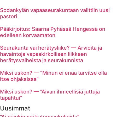
Sodankylän vapaaseurakuntaan valittiin uusi
pastori
Pääkirjoitus: Saarna Pyhässä Hengessä on
edelleen korvaamaton
Seurakunta vai herätysliike? — Arvioita ja
havaintoja vapaakirkollisen liikkeen
herätysvaiheista ja seurakunnista
Miksi uskon? — ”Minun ei enää tarvitse olla
itse ohjaksissa”
Miksi uskon? — ”Aivan ihmeellisiä juttuja
tapahtui”
Uusimmat
”Ai näinkin voi katuevankelioida”