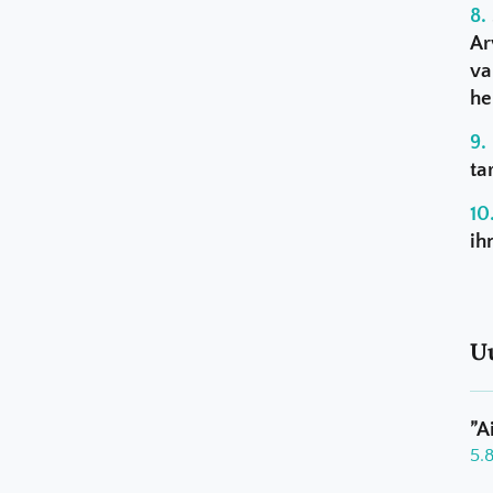
Ar
va
he
ta
ih
U
”A
5.