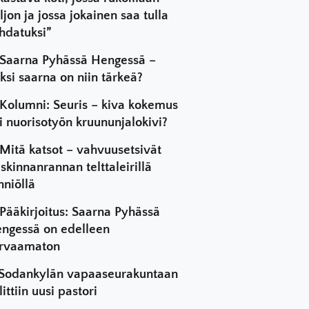
ljon ja jossa jokainen saa tulla
hdatuksi”
Saarna Pyhässä Hengessä –
ksi saarna on niin tärkeä?
Kolumni: Seuris – kiva kokemus
i nuorisotyön kruununjalokivi?
Mitä katsot – vahvuusetsivät
skinnanrannan telttaleirillä
hniöllä
Pääkirjoitus: Saarna Pyhässä
ngessä on edelleen
rvaamaton
Sodankylän vapaaseurakuntaan
littiin uusi pastori