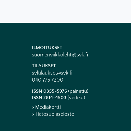
ILMOITUKSET
suomenviikkolehti@svk.fi
TILAUKSET
svltilaukset@svk.fi
040 775 7200
ISSN 0355-5976
(painettu)
ISSN 2814-4503
(verkko)
> Mediakortti
> Tietosuojaseloste