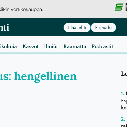
usiikin verkkokauppa.
tilaa lehti
kirjaudu
ökulmia
Kasvot
Ilmiöt
Raamattu
Podcastit
us: hengellinen
L
Es
ko
ra