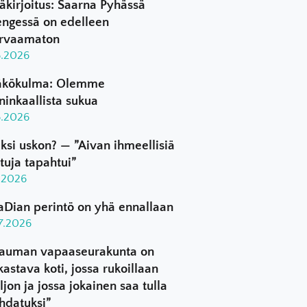
äkirjoitus: Saarna Pyhässä
ngessä on edelleen
rvaamaton
8.2026
kökulma: Olemme
ninkaallista sukua
8.2026
ksi uskon? — ”Aivan ihmeellisiä
ttuja tapahtui”
8.2026
aDian perintö on yhä ennallaan
.7.2026
auman vapaaseurakunta on
kastava koti, jossa rukoillaan
ljon ja jossa jokainen saa tulla
hdatuksi”