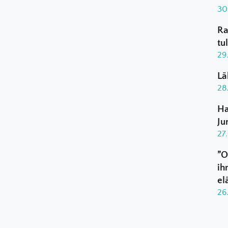
30
Ra
tu
29
Lä
28
Ha
Ju
27
”O
ih
el
26