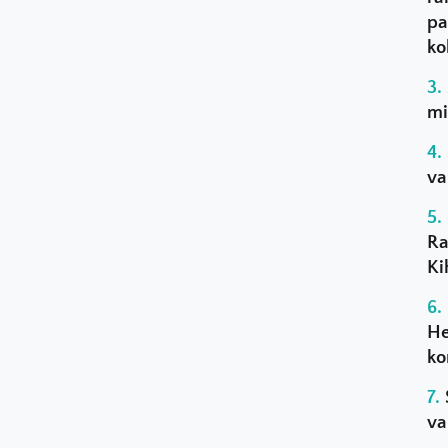
pa
ko
mi
va
Ra
Ki
He
ko
va