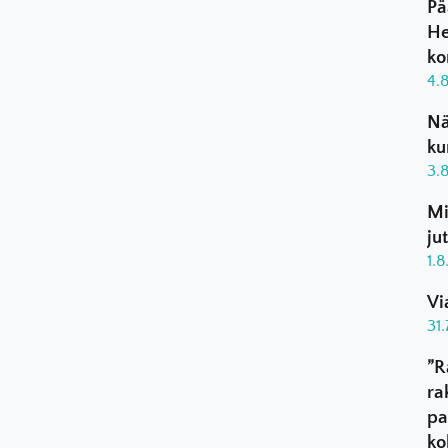
Pä
He
ko
4.
Nä
ku
3.
Mi
ju
1.
Vi
31
”R
ra
pa
ko