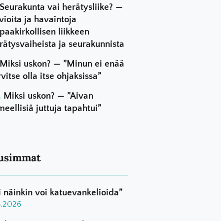
Seurakunta vai herätysliike? —
vioita ja havaintoja
paakirkollisen liikkeen
rätysvaiheista ja seurakunnista
Miksi uskon? — ”Minun ei enää
rvitse olla itse ohjaksissa”
Miksi uskon? — ”Aivan
meellisiä juttuja tapahtui”
usimmat
i näinkin voi katuevankelioida”
8.2026