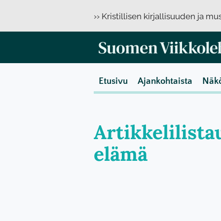
›› Kristillisen kirjallisuuden ja m
Etusivu
Ajankohtaista
Näk
Artikkelilista
elämä