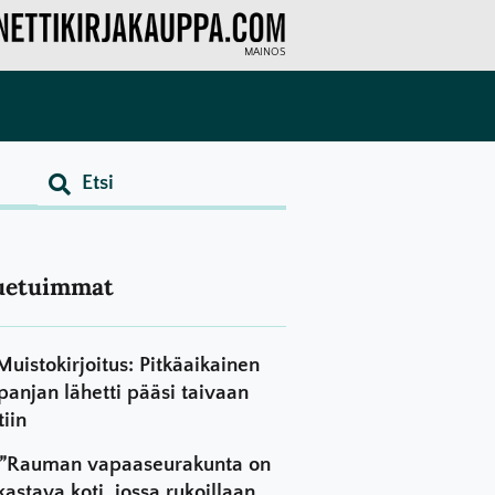
MAINOS
uetuimmat
Muistokirjoitus: Pitkäaikainen
panjan lähetti pääsi taivaan
tiin
”Rauman vapaaseurakunta on
kastava koti, jossa rukoillaan