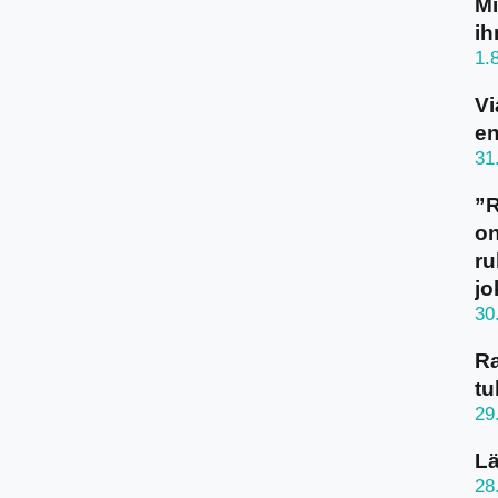
Mi
ih
1.
Vi
en
31
”
on
ru
jo
30
Ra
tu
29
Lä
28