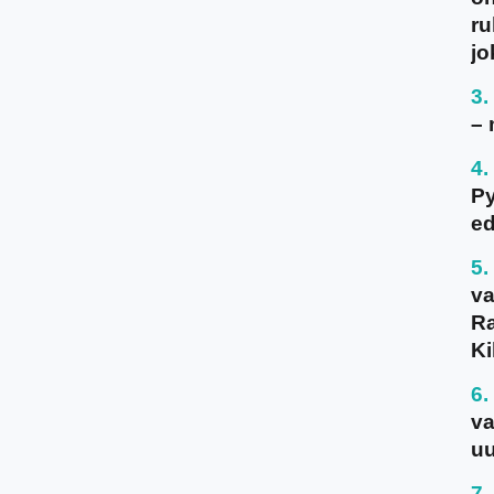
ru
jo
– 
P
ed
va
Ra
Ki
va
uu