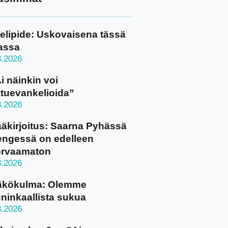
elipide: Uskovaisena tässä
assa
8.2026
i näinkin voi
tuevankelioida”
8.2026
äkirjoitus: Saarna Pyhässä
ngessä on edelleen
orvaamaton
8.2026
äkökulma: Olemme
ninkaallista sukua
8.2026