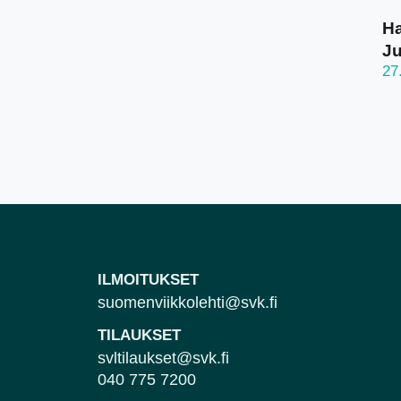
Ha
J
27
ILMOITUKSET
suomenviikkolehti@svk.fi
TILAUKSET
svltilaukset@svk.fi
040 775 7200