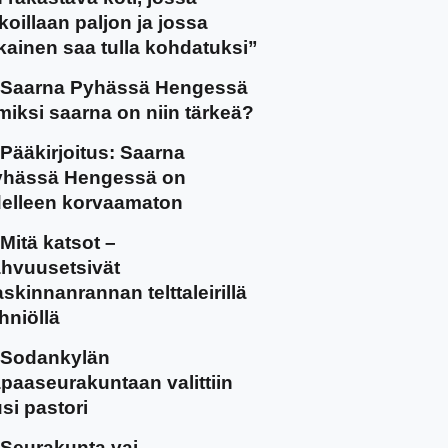
koillaan paljon ja jossa
kainen saa tulla kohdatuksi”
Saarna Pyhässä Hengessä
miksi saarna on niin tärkeä?
Pääkirjoitus: Saarna
yhässä Hengessä on
elleen korvaamaton
Mitä katsot –
hvuusetsivät
skinnanrannan telttaleirillä
hniöllä
Sodankylän
paaseurakuntaan valittiin
si pastori
Seurakunta vai