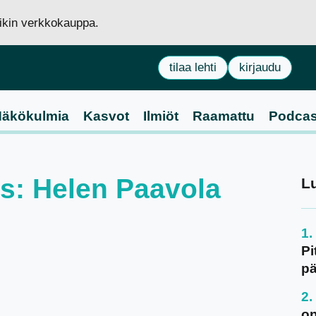
siikin verkkokauppa.
tilaa lehti
kirjaudu
äkökulmia
Kasvot
Ilmiöt
Raamattu
Podcas
us: Helen Paavola
L
Pi
pä
on