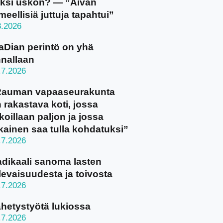
ksi uskon? — ”Aivan
meellisiä juttuja tapahtui”
8.2026
aDian perintö on yhä
nallaan
.7.2026
Rauman vapaaseurakunta
 rakastava koti, jossa
koillaan paljon ja jossa
kainen saa tulla kohdatuksi”
.7.2026
dikaali sanoma lasten
levaisuudesta ja toivosta
.7.2026
hetystyötä lukiossa
.7.2026