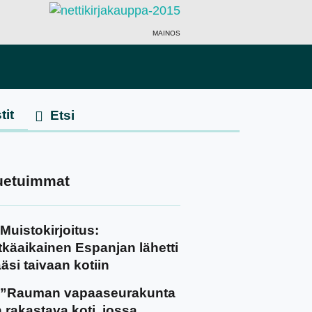
MAINOS
tit
uetuimmat
Muistokirjoitus:
tkäaikainen Espanjan lähetti
äsi taivaan kotiin
”Rauman vapaaseurakunta
 rakastava koti, jossa