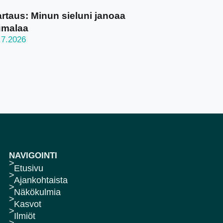
rtaus: Minun sieluni janoaa
umalaa
.7.2026
NAVIGOINTI
Etusivu
Ajankohtaista
Näkökulmia
Kasvot
Ilmiöt