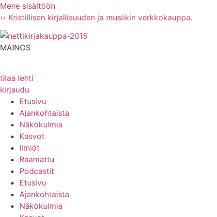
Mene sisältöön
›› Kristillisen kirjallisuuden ja musiikin verkkokauppa.
MAINOS
tilaa lehti
kirjaudu
Etusivu
Ajankohtaista
Näkökulmia
Kasvot
Ilmiöt
Raamattu
Podcastit
Etusivu
Ajankohtaista
Näkökulmia