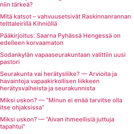
niin tärkeä?
Mitä katsot – vahvuusetsivät Raskinnanrannan
telttaleirillä Kihniöllä
Pääkirjoitus: Saarna Pyhässä Hengessä on
edelleen korvaamaton
Sodankylän vapaaseurakuntaan valittiin uusi
pastori
Seurakunta vai herätysliike? — Arvioita ja
havaintoja vapaakirkollisen liikkeen
herätysvaiheista ja seurakunnista
Miksi uskon? — ”Minun ei enää tarvitse olla
itse ohjaksissa”
Miksi uskon? — ”Aivan ihmeellisiä juttuja
tapahtui”