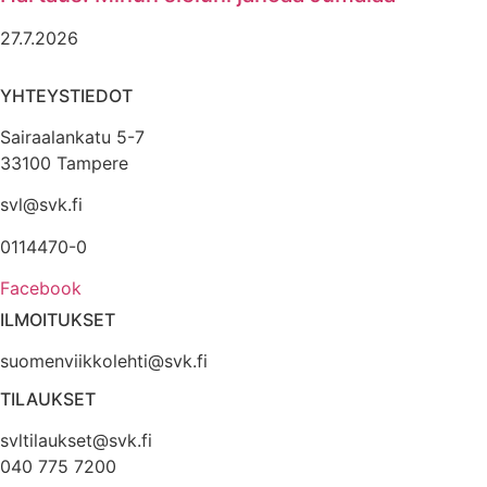
27.7.2026
YHTEYSTIEDOT
Sairaalankatu 5-7
33100 Tampere
svl@svk.fi
0114470-0
Facebook
ILMOITUKSET
suomenviikkolehti@svk.fi
TILAUKSET
svltilaukset@svk.fi
040 775 7200