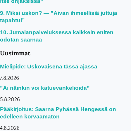
itse ohjaksissa”
Miksi uskon? — ”Aivan ihmeellisiä juttuja
tapahtui”
Jumalanpalveluksessa kaikkein eniten
odotan saarnaa
Uusimmat
Mielipide: Uskovaisena tässä ajassa
7.8.2026
”Ai näinkin voi katuevankelioida”
5.8.2026
Pääkirjoitus: Saarna Pyhässä Hengessä on
edelleen korvaamaton
4.8.2026