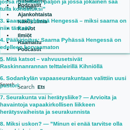
Näköislehti
jossa rukoillaan paljon ja jossa jokainen saa
Podcastit
Etusivu
tulla kohdatuksi”
Ajankohtaista
Saarna Pyhässä Hengessä – miksi saarna on
Näkökulmia
niin tärkeä?
Kasvot
Ilmiöt
Pääkirjoitus: Saarna Pyhässä Hengessä on
Raamattu
edelleen korvaamaton
Podcastit
Mitä katsot – vahvuusetsivät
Raskinnanrannan telttaleirillä Kihniöllä
Sodankylän vapaaseurakuntaan valittiin uusi
Search
pastori
Search
Seurakunta vai herätysliike? — Arvioita ja
havaintoja vapaakirkollisen liikkeen
herätysvaiheista ja seurakunnista
Miksi uskon? — ”Minun ei enää tarvitse olla