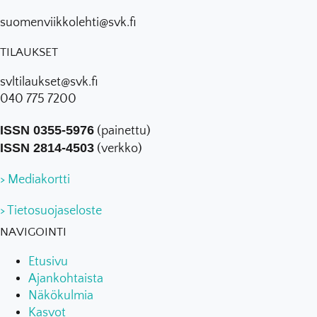
suomenviikkolehti@svk.fi
TILAUKSET
svltilaukset@svk.fi
040 775 7200
ISSN 0355-5976
(painettu)
ISSN 2814-4503
(verkko)
> Mediakortti
> Tietosuojaseloste
NAVIGOINTI
Etusivu
Ajankohtaista
Näkökulmia
Kasvot