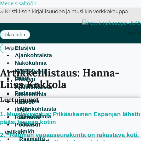
Mene sisältöön
›› Kristillisen kirjallisuuden ja musiikin verkkokauppa.
MAINOS
tilaa lehti
Etusivu
kirjaudu
Ajankohtaista
Näkökulmia
Artikkelilistaus: Hanna-
Kasvot
Näköislehti
Ilmiöt
Etusivu
Liisa Kokkola
Raamattu
Ajankohtaista
Podcastit
Näkökulmia
Luetuimmat
Etusivu
Kasvot
Ajankohtaista
Ilmiöt
Muistokirjoitus: Pitkäaikainen Espanjan lähetti
Näkökulmia
Raamattu
pääsi taivaan kotiin
Kasvot
Podcastit
Ilmiöt
”Rauman vapaaseurakunta on rakastava koti,
Raamattu