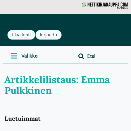
MAINOS
tilaa lehti
kirjaudu
Artikkelilistaus: Emma
Pulkkinen
Luetuimmat