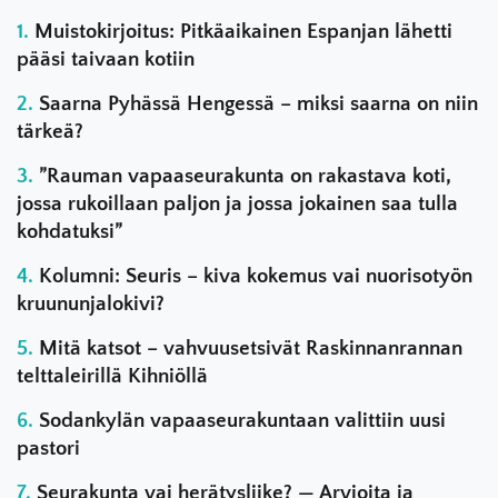
Muistokirjoitus: Pitkäaikainen Espanjan lähetti
pääsi taivaan kotiin
Saarna Pyhässä Hengessä – miksi saarna on niin
tärkeä?
”Rauman vapaaseurakunta on rakastava koti,
jossa rukoillaan paljon ja jossa jokainen saa tulla
kohdatuksi”
Kolumni: Seuris – kiva kokemus vai nuorisotyön
kruununjalokivi?
Mitä katsot – vahvuusetsivät Raskinnanrannan
telttaleirillä Kihniöllä
Sodankylän vapaaseurakuntaan valittiin uusi
pastori
Seurakunta vai herätysliike? — Arvioita ja