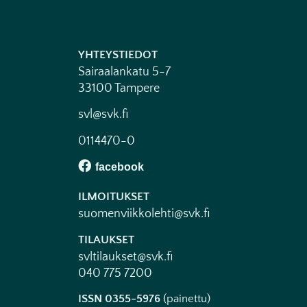
YHTEYSTIEDOT
Sairaalankatu 5-7
33100 Tampere
svl@svk.fi
0114470-0
ILMOITUKSET
suomenviikkolehti@svk.fi
TILAUKSET
svltilaukset@svk.fi
040 775 7200
ISSN 0355-5976
(painettu)