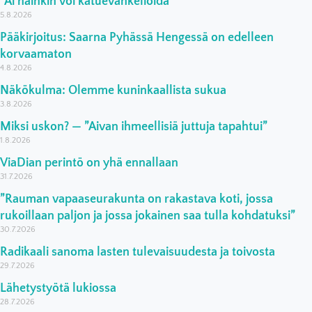
”Ai näinkin voi katuevankelioida”
5.8.2026
Pääkirjoitus: Saarna Pyhässä Hengessä on edelleen
korvaamaton
4.8.2026
Näkökulma: Olemme kuninkaallista sukua
3.8.2026
Miksi uskon? — ”Aivan ihmeellisiä juttuja tapahtui”
1.8.2026
ViaDian perintö on yhä ennallaan
31.7.2026
”Rauman vapaaseurakunta on rakastava koti, jossa
rukoillaan paljon ja jossa jokainen saa tulla kohdatuksi”
30.7.2026
Radikaali sanoma lasten tulevaisuudesta ja toivosta
29.7.2026
Lähetystyötä lukiossa
28.7.2026