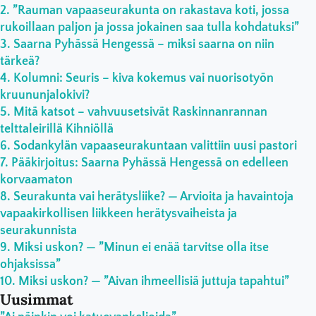
”Rauman vapaaseurakunta on rakastava koti, jossa
rukoillaan paljon ja jossa jokainen saa tulla kohdatuksi”
Saarna Pyhässä Hengessä – miksi saarna on niin
tärkeä?
Kolumni: Seuris – kiva kokemus vai nuorisotyön
kruununjalokivi?
Mitä katsot – vahvuusetsivät Raskinnanrannan
telttaleirillä Kihniöllä
Sodankylän vapaaseurakuntaan valittiin uusi pastori
Pääkirjoitus: Saarna Pyhässä Hengessä on edelleen
korvaamaton
Seurakunta vai herätysliike? — Arvioita ja havaintoja
vapaakirkollisen liikkeen herätysvaiheista ja
seurakunnista
Miksi uskon? — ”Minun ei enää tarvitse olla itse
ohjaksissa”
Miksi uskon? — ”Aivan ihmeellisiä juttuja tapahtui”
Uusimmat