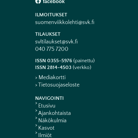
ILMOITUKSET
suomenviikkolehti@svk.fi
TILAUKSET
svltilaukset@svk.fi
040 775 7200
ISSN 0355-5976
(painettu)
ISSN 2814-4503
(verkko)
> Mediakortti
> Tietosuojaseloste
NAVIGOINTI
Etusivu
Ajankohtaista
Näkökulmia
Kasvot
Ilmiöt