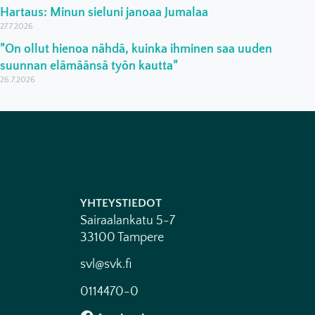
Hartaus: Minun sieluni janoaa Jumalaa
27.7.2026
”On ollut hienoa nähdä, kuinka ihminen saa uuden
suunnan elämäänsä työn kautta”
26.7.2026
YHTEYSTIEDOT
Sairaalankatu 5-7
33100 Tampere
svl@svk.fi
0114470-0