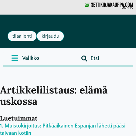
MAINOS
tilaa lehti
kirjaudu
Artikkelilistaus: elämä
uskossa
Luetuimmat
Muistokirjoitus: Pitkäaikainen Espanjan lähetti pääsi
taivaan kotiin