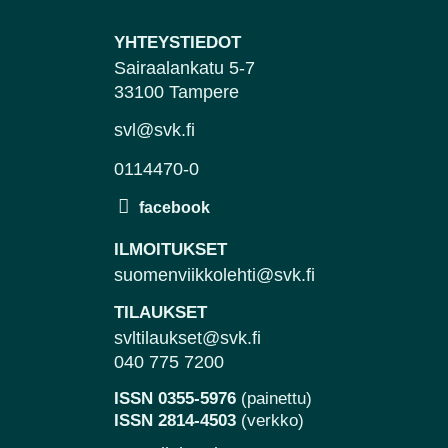
YHTEYSTIEDOT
Sairaalankatu 5-7
33100 Tampere
svl@svk.fi
0114470-0
ILMOITUKSET
suomenviikkolehti@svk.fi
TILAUKSET
svltilaukset@svk.fi
040 775 7200
ISSN 0355-5976
(painettu)
ISSN 2814-4503
(verkko)