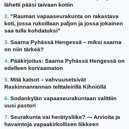
lähetti pääsi taivaan kotiin
”Rauman vapaaseurakunta on rakastava
koti, jossa rukoillaan paljon ja jossa jokainen
saa tulla kohdatuksi”
Saarna Pyhässä Hengessä – miksi saarna
on niin tärkeä?
Pääkirjoitus: Saarna Pyhässä Hengessä on
edelleen korvaamaton
Mitä katsot – vahvuusetsivät
Raskinnanrannan telttaleirillä Kihniöllä
Sodankylän vapaaseurakuntaan valittiin
uusi pastori
Seurakunta vai herätysliike? — Arvioita ja
havaintoja vapaakirkollisen liikkeen