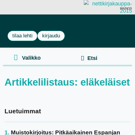
MAINOS
tilaa lehti
kirjaudu
Artikkelilistaus: eläkeläiset
Luetuimmat
Muistokirjoitus: Pitkäaikainen Espanjan