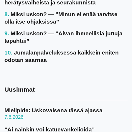
herätysvaiheista ja seurakunnista
Miksi uskon? — ”Minun ei enää tarvitse
olla itse ohjaksissa”
Miksi uskon? — ”Aivan ihmeellisiä juttuja
tapahtui”
Jumalanpalveluksessa kaikkein eniten
odotan saarnaa
Uusimmat
Mielipide: Uskovaisena tässä ajassa
7.8.2026
”Ai näinkin voi katuevankelioida”