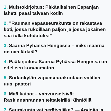
Muistokirjoitus: Pitkäaikainen Espanjan
lähetti pääsi taivaan kotiin
”Rauman vapaaseurakunta on rakastava
koti, jossa rukoillaan paljon ja jossa jokainen
saa tulla kohdatuksi”
Saarna Pyhässä Hengessä – miksi saarna
on niin tärkeä?
Pääkirjoitus: Saarna Pyhässä Hengessä on
edelleen korvaamaton
Sodankylän vapaaseurakuntaan valittiin
uusi pastori
Mitä katsot – vahvuusetsivät
Raskinnanrannan telttaleirillä Kihniöllä
Seurakunta vai herätysliike? — Arvioita ja