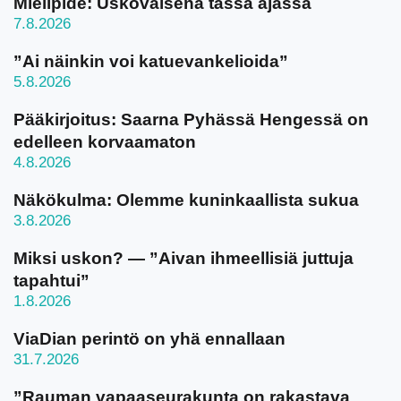
Mielipide: Uskovaisena tässä ajassa
7.8.2026
”Ai näinkin voi katuevankelioida”
5.8.2026
Pääkirjoitus: Saarna Pyhässä Hengessä on
edelleen korvaamaton
4.8.2026
Näkökulma: Olemme kuninkaallista sukua
3.8.2026
Miksi uskon? — ”Aivan ihmeellisiä juttuja
tapahtui”
1.8.2026
ViaDian perintö on yhä ennallaan
31.7.2026
”Rauman vapaaseurakunta on rakastava