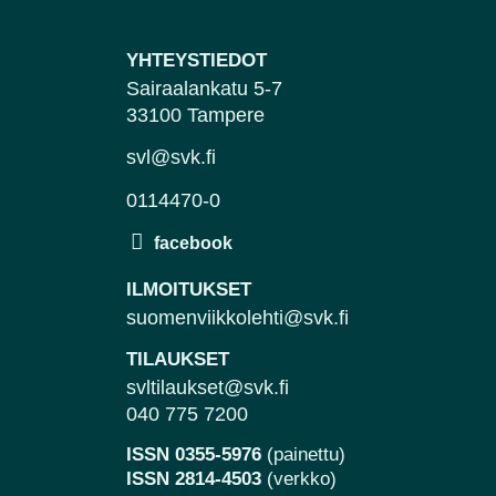
YHTEYSTIEDOT
Sairaalankatu 5-7
33100 Tampere
svl@svk.fi
0114470-0
ILMOITUKSET
suomenviikkolehti@svk.fi
TILAUKSET
svltilaukset@svk.fi
040 775 7200
ISSN 0355-5976
(painettu)
ISSN 2814-4503
(verkko)