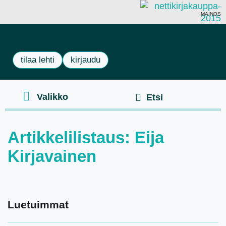
MAINOS
tilaa lehti
kirjaudu
Artikkelilistaus: Eija
Kirjavainen
Luetuimmat