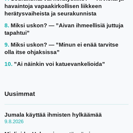
havaintoja vapaakirkollisen liikkeen
herätysvaiheista ja seurakunnista
Miksi uskon? — ”Aivan ihmeellisiä juttuja
tapahtui”
Miksi uskon? — ”Minun ei enää tarvitse
olla itse ohjaksissa”
”Ai näinkin voi katuevankelioida”
Uusimmat
Jumala käyttää ihmisten hylkäämää
9.8.2026