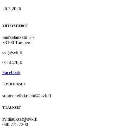
26.7.2026
YHTEYSTIEDOT
Sairaalankatu 5-7
33100 Tampere
svl@svk.fi
0114470-0
Facebook
ILMOITUKSET
suomenviikkolehti@svk.fi
TILAUKSET
svltilaukset@svk.fi
040 775 7200