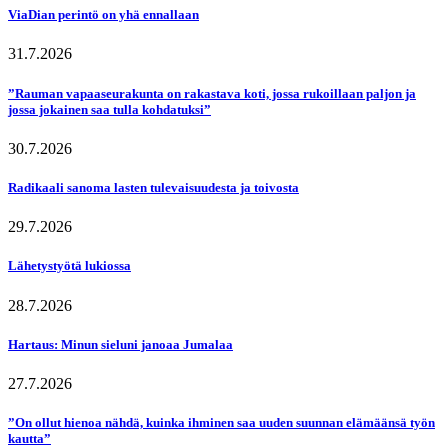
ViaDian perintö on yhä ennallaan
31.7.2026
”Rauman vapaaseurakunta on rakastava koti, jossa rukoillaan paljon ja
jossa jokainen saa tulla kohdatuksi”
30.7.2026
Radikaali sanoma lasten tulevaisuudesta ja toivosta
29.7.2026
Lähetystyötä lukiossa
28.7.2026
Hartaus: Minun sieluni janoaa Jumalaa
27.7.2026
”On ollut hienoa nähdä, kuinka ihminen saa uuden suunnan elämäänsä työn
kautta”