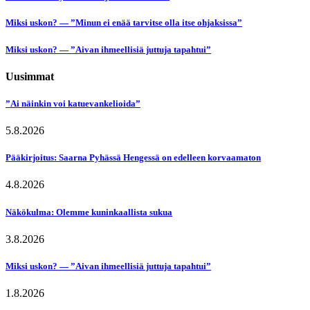
Miksi uskon? — ”Minun ei enää tarvitse olla itse ohjaksissa”
Miksi uskon? — ”Aivan ihmeellisiä juttuja tapahtui”
Uusimmat
”Ai näinkin voi katuevankelioida”
5.8.2026
Pääkirjoitus: Saarna Pyhässä Hengessä on edelleen korvaamaton
4.8.2026
Näkökulma: Olemme kuninkaallista sukua
3.8.2026
Miksi uskon? — ”Aivan ihmeellisiä juttuja tapahtui”
1.8.2026