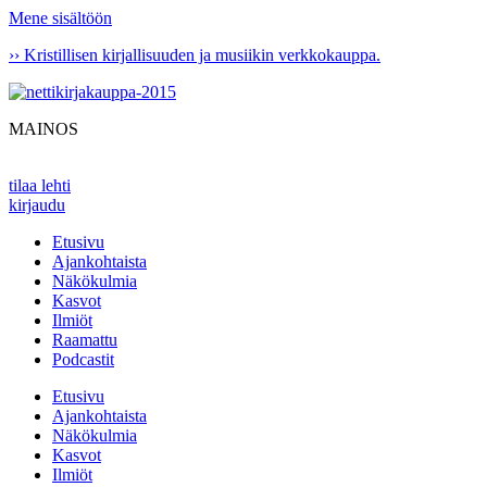
Mene sisältöön
›› Kristillisen kirjallisuuden ja musiikin verkkokauppa.
MAINOS
tilaa lehti
kirjaudu
Etusivu
Ajankohtaista
Näkökulmia
Kasvot
Ilmiöt
Raamattu
Podcastit
Etusivu
Ajankohtaista
Näkökulmia
Kasvot
Ilmiöt