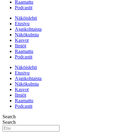
Raamattu
Podcastit
Näköislehti
Etusivu
Ajankohtaista
Näkökulmia
Kasvot
Ilmiöt
Raamattu
Podcastit
Näköislehti
Etusivu
Ajankohtaista
Näkökulmia
Kasvot
Ilmiöt
Raamattu
Podcastit
Search
Search