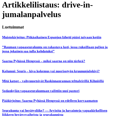
Artikkelilistaus: drive-in-
jumalanpalvelus
Luetuimmat
Muistokirjoitus: Pitkäaikainen Espanjan lähetti pääsi taivaan kotiin
”Rauman vapaaseurakunta on rakastava koti, jossa rukoillaan paljon ja
jossa jokainen saa tulla kohdatuksi”
Saarna Pyhässä Hengessä – miksi saarna on niin tärkeä?
Kolumni: Seuris – kiva kokemus vai nuorisotyön kruununjalokivi?
Mitä katsot – vahvuusetsivät Raskinnanrannan telttaleirillä Kihniöllä
Sodankylän vapaaseurakuntaan valittiin uusi pastori
Pääkirjoitus: Saarna Pyhässä Hengessä on edelleen korvaamaton
Seurakunta vai herätysliike? — Arvioita ja havaintoja vapaakirkollisen
liikkeen herätysvaiheista ja seurakunnista