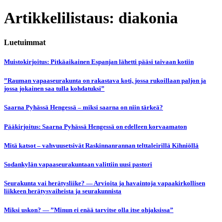
Artikkelilistaus: diakonia
Luetuimmat
Muistokirjoitus: Pitkäaikainen Espanjan lähetti pääsi taivaan kotiin
”Rauman vapaaseurakunta on rakastava koti, jossa rukoillaan paljon ja
jossa jokainen saa tulla kohdatuksi”
Saarna Pyhässä Hengessä – miksi saarna on niin tärkeä?
Pääkirjoitus: Saarna Pyhässä Hengessä on edelleen korvaamaton
Mitä katsot – vahvuusetsivät Raskinnanrannan telttaleirillä Kihniöllä
Sodankylän vapaaseurakuntaan valittiin uusi pastori
Seurakunta vai herätysliike? — Arvioita ja havaintoja vapaakirkollisen
liikkeen herätysvaiheista ja seurakunnista
Miksi uskon? — ”Minun ei enää tarvitse olla itse ohjaksissa”