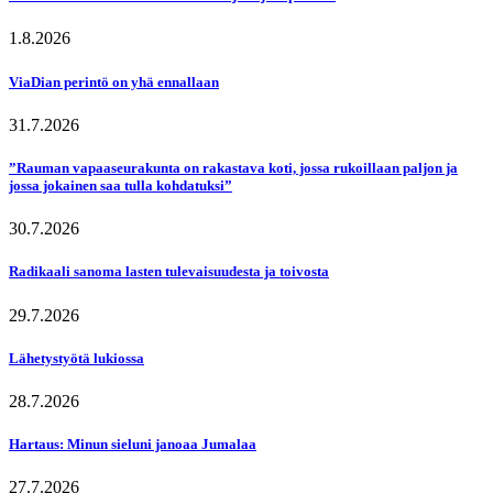
1.8.2026
ViaDian perintö on yhä ennallaan
31.7.2026
”Rauman vapaaseurakunta on rakastava koti, jossa rukoillaan paljon ja
jossa jokainen saa tulla kohdatuksi”
30.7.2026
Radikaali sanoma lasten tulevaisuudesta ja toivosta
29.7.2026
Lähetystyötä lukiossa
28.7.2026
Hartaus: Minun sieluni janoaa Jumalaa
27.7.2026