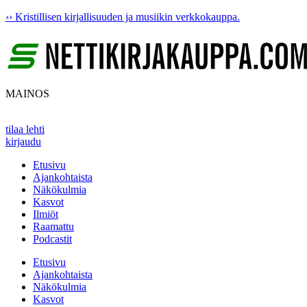
Mene
›› Kristillisen kirjallisuuden ja musiikin verkkokauppa.
sisältöön
MAINOS
tilaa lehti
kirjaudu
Etusivu
Ajankohtaista
Näkökulmia
Kasvot
Ilmiöt
Raamattu
Podcastit
Etusivu
Ajankohtaista
Näkökulmia
Kasvot