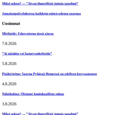
Miksi uskon? — ”Aivan ihmeellisiä juttuja tapahtui”
Jumalanpalveluksessa kaikkein eniten odotan saarnaa
Uusimmat
Mielipide: Uskovaisena tässä ajassa
7.8.2026
”Ai näinkin voi katuevankelioida”
5.8.2026
Pääkirjoitus: Saarna Pyhässä Hengessä on edelleen korvaamaton
4.8.2026
Näkökulma: Olemme kuninkaallista sukua
3.8.2026
Miksi uskon? — ”Aivan ihmeellisiä juttuja tapahtui”