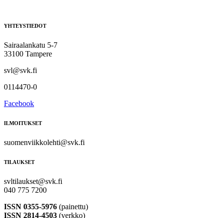
YHTEYSTIEDOT
Sairaalankatu 5-7
33100 Tampere
svl@svk.fi
0114470-0
Facebook
ILMOITUKSET
suomenviikkolehti@svk.fi
TILAUKSET
svltilaukset@svk.fi
040 775 7200
ISSN 0355-5976
(painettu)
ISSN 2814-4503
(verkko)