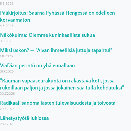
5.8.2026
Pääkirjoitus: Saarna Pyhässä Hengessä on edelleen
korvaamaton
4.8.2026
Näkökulma: Olemme kuninkaallista sukua
3.8.2026
Miksi uskon? — ”Aivan ihmeellisiä juttuja tapahtui”
1.8.2026
ViaDian perintö on yhä ennallaan
31.7.2026
”Rauman vapaaseurakunta on rakastava koti, jossa
rukoillaan paljon ja jossa jokainen saa tulla kohdatuksi”
30.7.2026
Radikaali sanoma lasten tulevaisuudesta ja toivosta
29.7.2026
Lähetystyötä lukiossa
28.7.2026