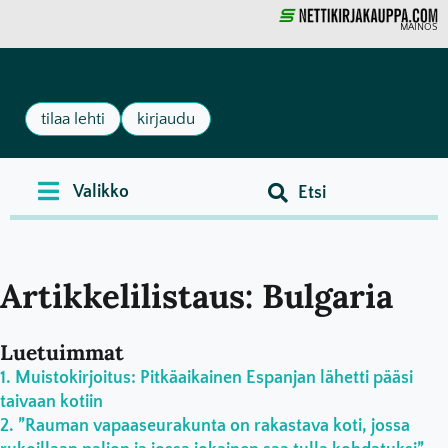
MAINOS
tilaa lehti
kirjaudu
Artikkelilistaus: Bulgaria
Luetuimmat
Muistokirjoitus: Pitkäaikainen Espanjan lähetti pääsi
taivaan kotiin
”Rauman vapaaseurakunta on rakastava koti, jossa