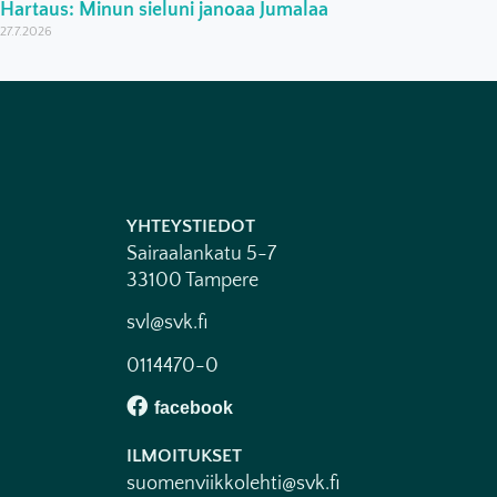
Hartaus: Minun sieluni janoaa Jumalaa
27.7.2026
YHTEYSTIEDOT
Sairaalankatu 5-7
33100 Tampere
svl@svk.fi
0114470-0
ILMOITUKSET
suomenviikkolehti@svk.fi