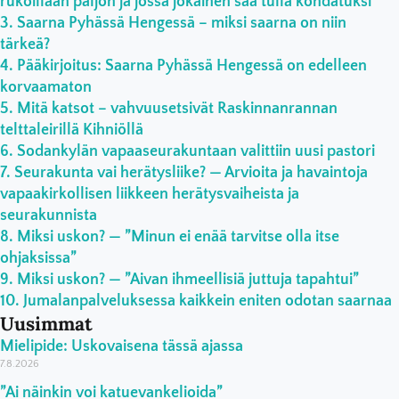
rukoillaan paljon ja jossa jokainen saa tulla kohdatuksi”
Saarna Pyhässä Hengessä – miksi saarna on niin
tärkeä?
Pääkirjoitus: Saarna Pyhässä Hengessä on edelleen
korvaamaton
Mitä katsot – vahvuusetsivät Raskinnanrannan
telttaleirillä Kihniöllä
Sodankylän vapaaseurakuntaan valittiin uusi pastori
Seurakunta vai herätysliike? — Arvioita ja havaintoja
vapaakirkollisen liikkeen herätysvaiheista ja
seurakunnista
Miksi uskon? — ”Minun ei enää tarvitse olla itse
ohjaksissa”
Miksi uskon? — ”Aivan ihmeellisiä juttuja tapahtui”
Jumalanpalveluksessa kaikkein eniten odotan saarnaa
Uusimmat
Mielipide: Uskovaisena tässä ajassa
7.8.2026
”Ai näinkin voi katuevankelioida”