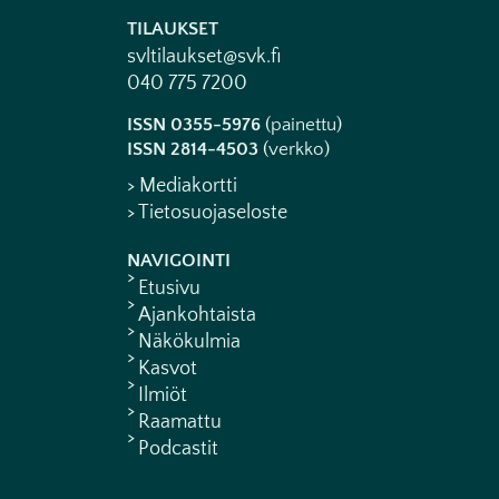
TILAUKSET
svltilaukset@svk.fi
040 775 7200
ISSN 0355-5976
(painettu)
ISSN 2814-4503
(verkko)
> Mediakortti
> Tietosuojaseloste
NAVIGOINTI
Etusivu
Ajankohtaista
Näkökulmia
Kasvot
Ilmiöt
Raamattu
Podcastit