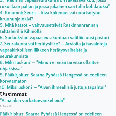
”Rauman vapaaseurakunta on rakastava koti, jossa
rukoillaan paljon ja jossa jokainen saa tulla kohdatuksi”
Kolumni: Seuris – kiva kokemus vai nuorisotyön
kruununjalokivi?
Mitä katsot – vahvuusetsivät Raskinnanrannan
telttaleirillä Kihniöllä
Sodankylän vapaaseurakuntaan valittiin uusi pastori
Seurakunta vai herätysliike? — Arvioita ja havaintoja
vapaakirkollisen liikkeen herätysvaiheista ja
seurakunnista
Miksi uskon? — ”Minun ei enää tarvitse olla itse
ohjaksissa”
Pääkirjoitus: Saarna Pyhässä Hengessä on edelleen
korvaamaton
Miksi uskon? — ”Aivan ihmeellisiä juttuja tapahtui”
Uusimmat
”Ai näinkin voi katuevankelioida”
5.8.2026
Pääkirjoitus: Saarna Pyhässä Hengessä on edelleen