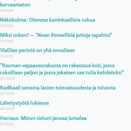
korvaamaton
4.8.2026
Näkökulma: Olemme kuninkaallista sukua
3.8.2026
Miksi uskon? — ”Aivan ihmeellisiä juttuja tapahtui”
1.8.2026
ViaDian perintö on yhä ennallaan
31.7.2026
”Rauman vapaaseurakunta on rakastava koti, jossa
rukoillaan paljon ja jossa jokainen saa tulla kohdatuksi”
30.7.2026
Radikaali sanoma lasten tulevaisuudesta ja toivosta
29.7.2026
Lähetystyötä lukiossa
28.7.2026
Hartaus: Minun sieluni janoaa Jumalaa
27.7.2026