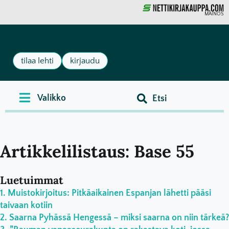
MAINOS
tilaa lehti
kirjaudu
Artikkelilistaus: Base 55
Luetuimmat
Muistokirjoitus: Pitkäaikainen Espanjan lähetti pääsi
taivaan kotiin
Saarna Pyhässä Hengessä – miksi saarna on niin tärkeä?