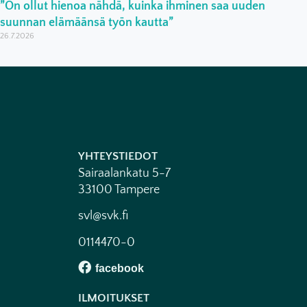
”On ollut hienoa nähdä, kuinka ihminen saa uuden
suunnan elämäänsä työn kautta”
26.7.2026
YHTEYSTIEDOT
Sairaalankatu 5-7
33100 Tampere
svl@svk.fi
0114470-0
ILMOITUKSET