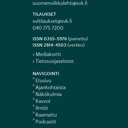
suomenviikkolehti@svk.fi
TILAUKSET
svltilaukset@svk.fi
040 775 7200
ISSN 0355-5976
(painettu)
ISSN 2814-4503
(verkko)
> Mediakortti
> Tietosuojaseloste
NAVIGOINTI
Etusivu
Ajankohtaista
Näkökulmia
Kasvot
Ilmiöt
Raamattu
Podcastit