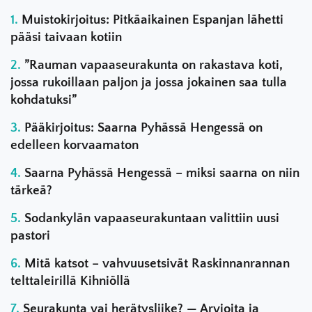
Muistokirjoitus: Pitkäaikainen Espanjan lähetti
pääsi taivaan kotiin
”Rauman vapaaseurakunta on rakastava koti,
jossa rukoillaan paljon ja jossa jokainen saa tulla
kohdatuksi”
Pääkirjoitus: Saarna Pyhässä Hengessä on
edelleen korvaamaton
Saarna Pyhässä Hengessä – miksi saarna on niin
tärkeä?
Sodankylän vapaaseurakuntaan valittiin uusi
pastori
Mitä katsot – vahvuusetsivät Raskinnanrannan
telttaleirillä Kihniöllä
Seurakunta vai herätysliike? — Arvioita ja