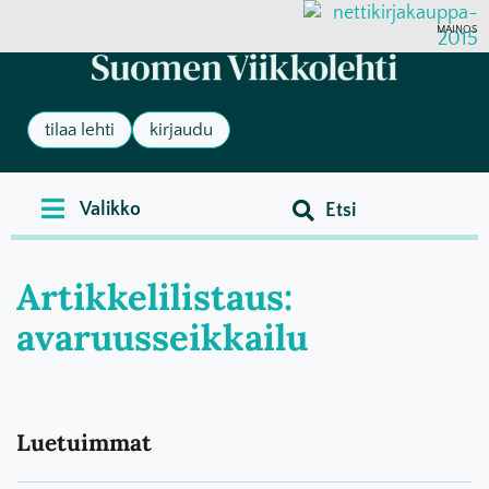
MAINOS
tilaa lehti
kirjaudu
Artikkelilistaus:
avaruusseikkailu
Luetuimmat