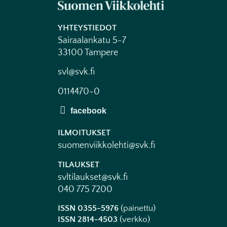
YHTEYSTIEDOT
Sairaalankatu 5-7
33100 Tampere
svl@svk.fi
0114470-0
ILMOITUKSET
suomenviikkolehti@svk.fi
TILAUKSET
svltilaukset@svk.fi
040 775 7200
ISSN 0355-5976
(painettu)
ISSN 2814-4503
(verkko)