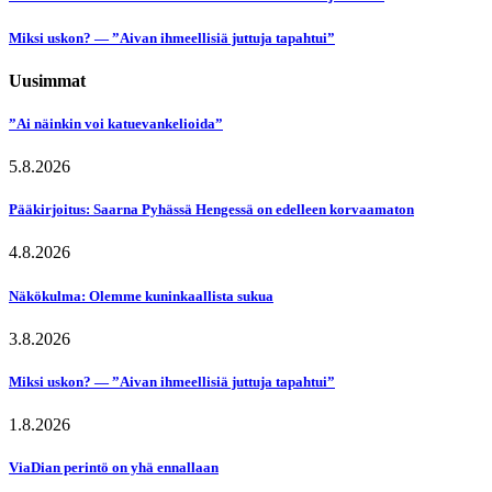
Miksi uskon? — ”Aivan ihmeellisiä juttuja tapahtui”
Uusimmat
”Ai näinkin voi katuevankelioida”
5.8.2026
Pääkirjoitus: Saarna Pyhässä Hengessä on edelleen korvaamaton
4.8.2026
Näkökulma: Olemme kuninkaallista sukua
3.8.2026
Miksi uskon? — ”Aivan ihmeellisiä juttuja tapahtui”
1.8.2026
ViaDian perintö on yhä ennallaan