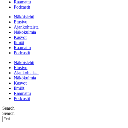
Raamattu
Podcastit
Näköislehti
Etusivu
Ajankohtaista
Näkökulmia
Kasvot
Ilmiöt
Raamattu
Podcastit
Näköislehti
Etusivu
Ajankohtaista
Näkökulmia
Kasvot
Ilmiöt
Raamattu
Podcastit
Search
Search