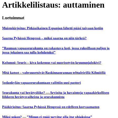
Artikkelilistaus: auttaminen
Luetuimmat
Muistokirjoitus: Pitkäaikainen Espanjan lähetti pääsi taivaan kotiin
Saarna Pyhässä Hengessä – miksi saarna on niin tärkeä?
”Rauman vapaaseurakunta on rakastava koti, jossa rukoillaan paljon ja
jossa jokainen saa tulla kohdatuksi”
Kolumni: Seuris – kiva kokemus vai nuorisotyön kruununjalokivi?
Mitä katsot – vahvuusetsivät Raskinnanrannan telttaleirillä Kihniöllä
Sodankylän vapaaseurakuntaan valittiin uusi pastori
Seurakunta vai herätysliike? — Arvioita ja havaintoja vapaakirkollisen
liikkeen herätysvaiheista ja seurakunnista
Pääkirjoitus: Saarna Pyhässä Hengessä on edelleen korvaamaton
Miksi uskon? — ”Minun ei enää tarvitse olla itse ohjaksissa”