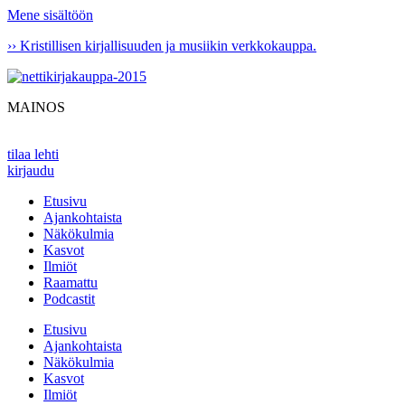
Mene sisältöön
›› Kristillisen kirjallisuuden ja musiikin verkkokauppa.
MAINOS
tilaa lehti
kirjaudu
Etusivu
Ajankohtaista
Näkökulmia
Kasvot
Ilmiöt
Raamattu
Podcastit
Etusivu
Ajankohtaista
Näkökulmia
Kasvot
Ilmiöt