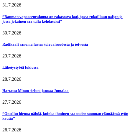
31.7.2026
”Rauman vapaaseurakunta on rakastava koti, jossa rukoillaan paljon ja
jossa jokainen saa tulla kohdatuksi”
30.7.2026
Radikaali sanoma lasten tulevaisuudesta ja toivosta
29.7.2026
Lähetystyötä lukiossa
28.7.2026
Hartaus: Minun sieluni janoaa Jumalaa
27.7.2026
”On ollut hienoa nähdä, kuinka ihminen saa uuden suunnan elämäänsä työn
kautta”
26.7.2026