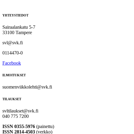
YHTEYSTIEDOT
Sairaalankatu 5-7
33100 Tampere
svl@svk.fi
0114470-0
Facebook
ILMOITUKSET
suomenviikkolehti@svk.fi
TILAUKSET
svltilaukset@svk.fi
040 775 7200
ISSN 0355-5976
(painettu)
ISSN 2814-4503
(verkko)