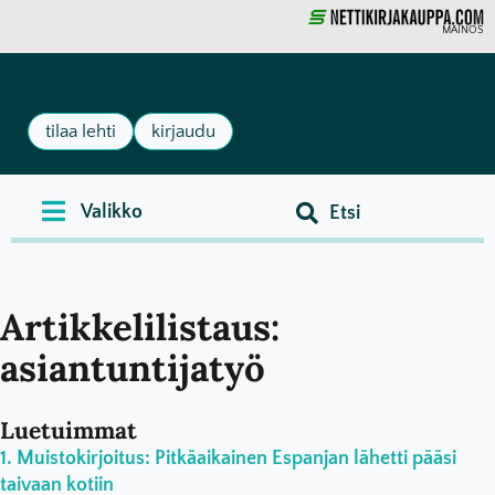
MAINOS
tilaa lehti
kirjaudu
Artikkelilistaus:
asiantuntijatyö
Luetuimmat
Muistokirjoitus: Pitkäaikainen Espanjan lähetti pääsi
taivaan kotiin