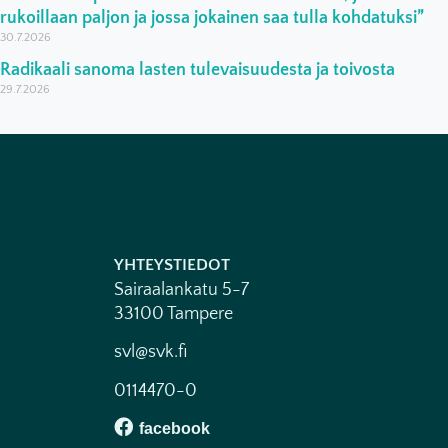
rukoillaan paljon ja jossa jokainen saa tulla kohdatuksi”
30.7.2026
Radikaali sanoma lasten tulevaisuudesta ja toivosta
29.7.2026
YHTEYSTIEDOT
Sairaalankatu 5-7
33100 Tampere
svl@svk.fi
0114470-0