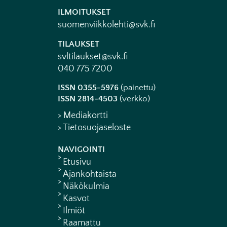
ILMOITUKSET
suomenviikkolehti@svk.fi
TILAUKSET
svltilaukset@svk.fi
040 775 7200
ISSN 0355-5976
(painettu)
ISSN 2814-4503
(verkko)
> Mediakortti
> Tietosuojaseloste
NAVIGOINTI
Etusivu
Ajankohtaista
Näkökulmia
Kasvot
Ilmiöt
Raamattu