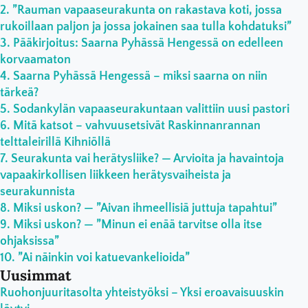
”Rauman vapaaseurakunta on rakastava koti, jossa
rukoillaan paljon ja jossa jokainen saa tulla kohdatuksi”
Pääkirjoitus: Saarna Pyhässä Hengessä on edelleen
korvaamaton
Saarna Pyhässä Hengessä – miksi saarna on niin
tärkeä?
Sodankylän vapaaseurakuntaan valittiin uusi pastori
Mitä katsot – vahvuusetsivät Raskinnanrannan
telttaleirillä Kihniöllä
Seurakunta vai herätysliike? — Arvioita ja havaintoja
vapaakirkollisen liikkeen herätysvaiheista ja
seurakunnista
Miksi uskon? — ”Aivan ihmeellisiä juttuja tapahtui”
Miksi uskon? — ”Minun ei enää tarvitse olla itse
ohjaksissa”
”Ai näinkin voi katuevankelioida”
Uusimmat
Ruohonjuuritasolta yhteistyöksi – Yksi eroavaisuuskin