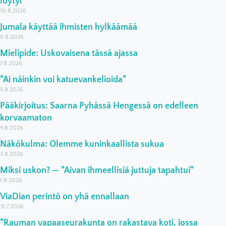
löytyi
10.8.2026
Jumala käyttää ihmisten hylkäämää
9.8.2026
Mielipide: Uskovaisena tässä ajassa
7.8.2026
”Ai näinkin voi katuevankelioida”
5.8.2026
Pääkirjoitus: Saarna Pyhässä Hengessä on edelleen
korvaamaton
4.8.2026
Näkökulma: Olemme kuninkaallista sukua
3.8.2026
Miksi uskon? — ”Aivan ihmeellisiä juttuja tapahtui”
1.8.2026
ViaDian perintö on yhä ennallaan
31.7.2026
”Rauman vapaaseurakunta on rakastava koti, jossa