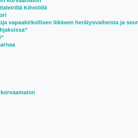
een korvaamaton
aleirillä Kihniöllä
ori
oja vapaakirkollisen liikkeen herätysvaiheista ja seu
ohjaksissa”
i”
aarnaa
n korvaamaton