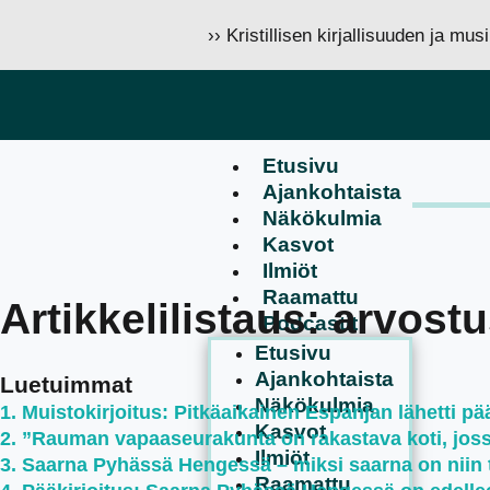
›› Kristillisen kirjallisuuden ja mu
Etusivu
Ajankohtaista
Näkökulmia
Kasvot
Ilmiöt
Raamattu
Artikkelilistaus: arvost
Podcastit
Etusivu
Ajankohtaista
Luetuimmat
Näkökulmia
Muistokirjoitus: Pitkäaikainen Espanjan lähetti pää
Kasvot
”Rauman vapaaseurakunta on rakastava koti, jossa 
Ilmiöt
Saarna Pyhässä Hengessä – miksi saarna on niin 
Raamattu