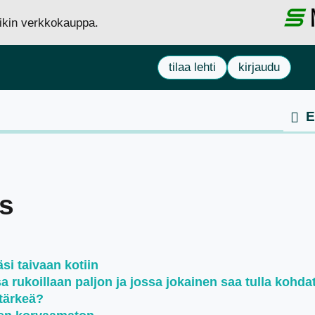
siikin verkkokauppa.
tilaa lehti
kirjaudu
us
si taivaan kotiin
rukoillaan paljon ja jossa jokainen saa tulla kohda
tärkeä?