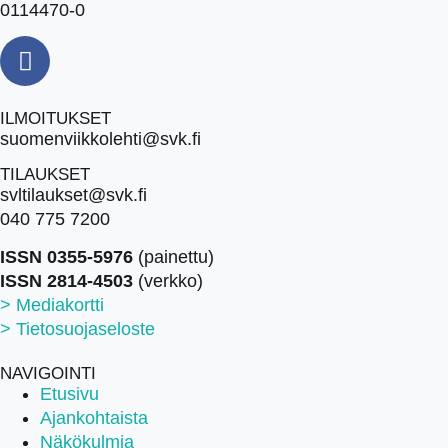
0114470-0
ILMOITUKSET
suomenviikkolehti@svk.fi
TILAUKSET
svltilaukset@svk.fi
040 775 7200
ISSN 0355-5976
(painettu)
ISSN 2814-4503
(verkko)
> Mediakortti
> Tietosuojaseloste
NAVIGOINTI
Etusivu
Ajankohtaista
Näkökulmia