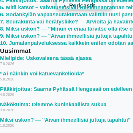
Pääkirjoitus: Saarna Pyhässä Hengessä on edell
Podcastit
Mitä katsot – vahvuusetsivät Raskinnanrannan teltt
Sodankylän vapaaseurakuntaan valittiin uusi past
Seurakunta vai herätysliike? — Arvioita ja havaint
Miksi uskon? — ”Minun ei enää tarvitse olla itse 
Miksi uskon? — ”Aivan ihmeellisiä juttuja tapahtu
Jumalanpalveluksessa kaikkein eniten odotan s
Uusimmat
Mielipide: Uskovaisena tässä ajassa
7.8.2026
”Ai näinkin voi katuevankelioida”
5.8.2026
Pääkirjoitus: Saarna Pyhässä Hengessä on edellee
4.8.2026
Näkökulma: Olemme kuninkaallista sukua
3.8.2026
Miksi uskon? — ”Aivan ihmeellisiä juttuja tapahtui”
1.8.2026