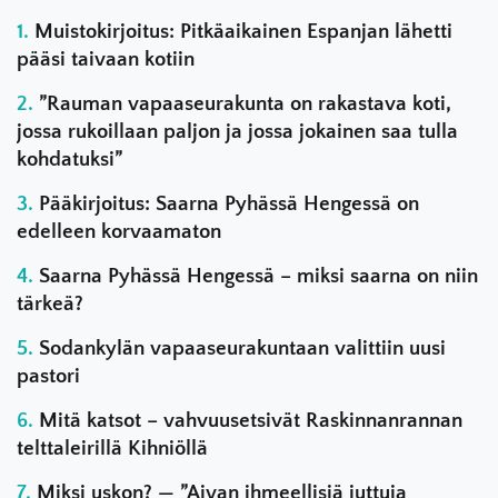
Muistokirjoitus: Pitkäaikainen Espanjan lähetti
pääsi taivaan kotiin
”Rauman vapaaseurakunta on rakastava koti,
jossa rukoillaan paljon ja jossa jokainen saa tulla
kohdatuksi”
Pääkirjoitus: Saarna Pyhässä Hengessä on
edelleen korvaamaton
Saarna Pyhässä Hengessä – miksi saarna on niin
tärkeä?
Sodankylän vapaaseurakuntaan valittiin uusi
pastori
Mitä katsot – vahvuusetsivät Raskinnanrannan
telttaleirillä Kihniöllä
Miksi uskon? — ”Aivan ihmeellisiä juttuja