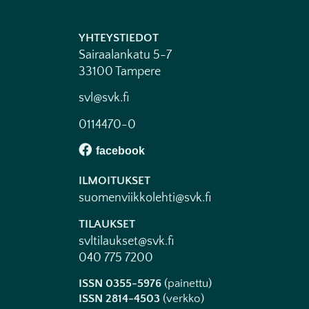
YHTEYSTIEDOT
Sairaalankatu 5-7
33100 Tampere
svl@svk.fi
0114470-0
ILMOITUKSET
suomenviikkolehti@svk.fi
TILAUKSET
svltilaukset@svk.fi
040 775 7200
ISSN 0355-5976
(painettu)
ISSN 2814-4503
(verkko)