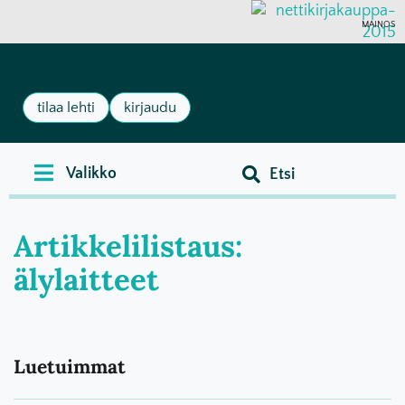
MAINOS
tilaa lehti
kirjaudu
Artikkelilistaus:
älylaitteet
Luetuimmat