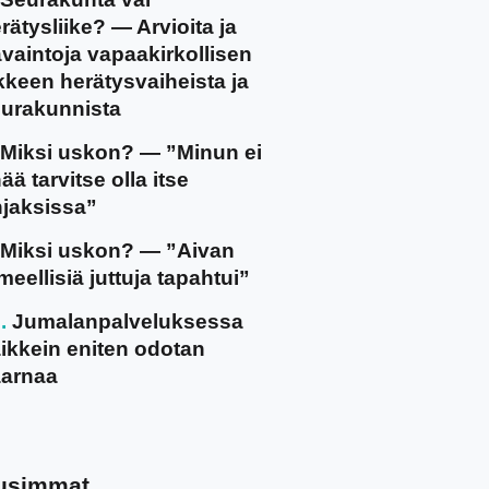
rätysliike? — Arvioita ja
vaintoja vapaakirkollisen
ikkeen herätysvaiheista ja
urakunnista
Miksi uskon? — ”Minun ei
ää tarvitse olla itse
jaksissa”
Miksi uskon? — ”Aivan
meellisiä juttuja tapahtui”
Jumalanpalveluksessa
ikkein eniten odotan
arnaa
usimmat