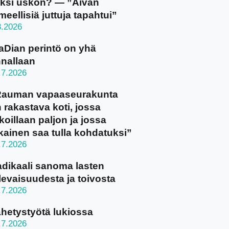
ksi uskon? — ”Aivan
meellisiä juttuja tapahtui”
8.2026
aDian perintö on yhä
nallaan
.7.2026
Rauman vapaaseurakunta
 rakastava koti, jossa
koillaan paljon ja jossa
kainen saa tulla kohdatuksi”
.7.2026
dikaali sanoma lasten
levaisuudesta ja toivosta
.7.2026
hetystyötä lukiossa
.7.2026