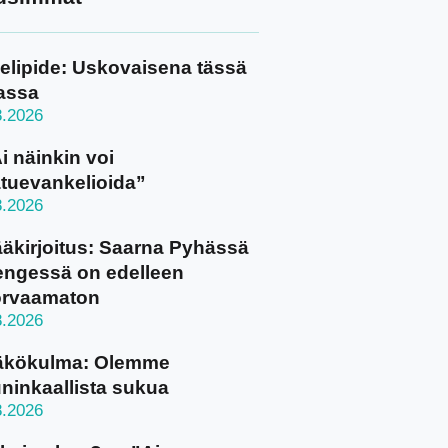
elipide: Uskovaisena tässä
assa
8.2026
i näinkin voi
tuevankelioida”
8.2026
äkirjoitus: Saarna Pyhässä
ngessä on edelleen
orvaamaton
8.2026
äkökulma: Olemme
ninkaallista sukua
8.2026