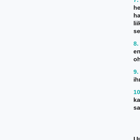
he
ha
li
se
en
oh
ih
ka
sa
U