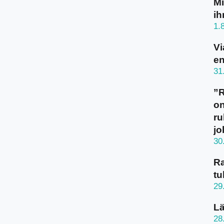
Mi
ih
1.
Vi
en
31
”
on
ru
jo
30
Ra
tu
29
Lä
28