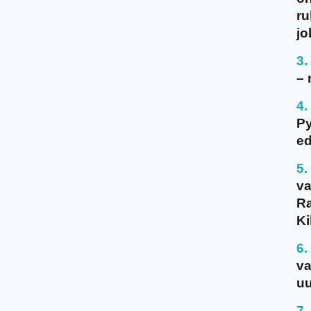
ru
jo
– 
P
ed
va
Ra
Ki
va
uu