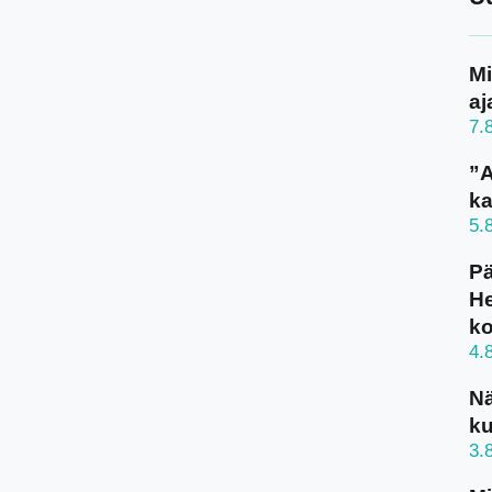
Mi
aj
7.
”A
ka
5.
Pä
He
k
4.
N
ku
3.