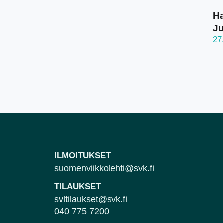
Ha
J
27
ILMOITUKSET
suomenviikkolehti@svk.fi
TILAUKSET
svltilaukset@svk.fi
040 775 7200