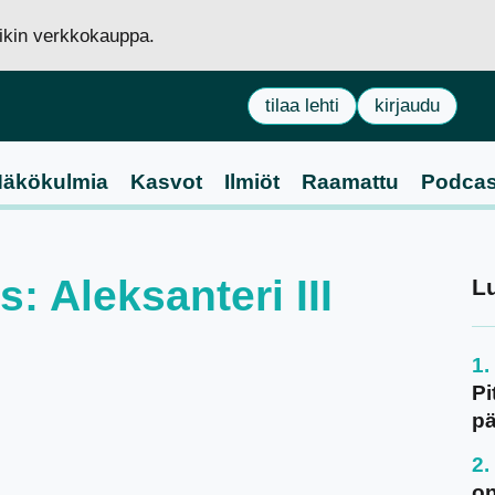
siikin verkkokauppa.
tilaa lehti
kirjaudu
äkökulmia
Kasvot
Ilmiöt
Raamattu
Podcas
s: Aleksanteri III
L
Pi
pä
on