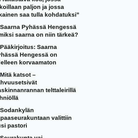
koillaan paljon ja jossa
kainen saa tulla kohdatuksi”
Saarna Pyhässä Hengessä
miksi saarna on niin tärkeä?
Pääkirjoitus: Saarna
yhässä Hengessä on
elleen korvaamaton
Mitä katsot –
hvuusetsivät
skinnanrannan telttaleirillä
hniöllä
Sodankylän
paaseurakuntaan valittiin
si pastori
Seurakunta vai