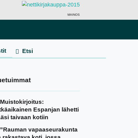
MAINOS
tit
uetuimmat
Muistokirjoitus:
tkäaikainen Espanjan lähetti
äsi taivaan kotiin
”Rauman vapaaseurakunta
 rakastava koti, jossa