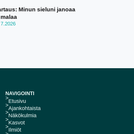
rtaus: Minun sieluni janoaa
umalaa
.7.2026
NAVIGOINTI
Etusivu
Ajankohtaista
Näkökulmia
Kasvot
Ilmiöt