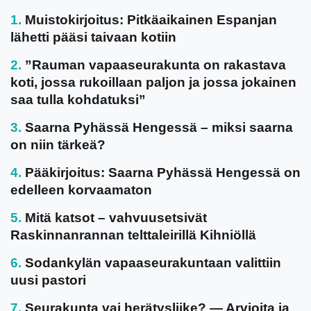
Muistokirjoitus: Pitkäaikainen Espanjan
lähetti pääsi taivaan kotiin
”Rauman vapaaseurakunta on rakastava
koti, jossa rukoillaan paljon ja jossa jokainen
saa tulla kohdatuksi”
Saarna Pyhässä Hengessä – miksi saarna
on niin tärkeä?
Pääkirjoitus: Saarna Pyhässä Hengessä on
edelleen korvaamaton
Mitä katsot – vahvuusetsivät
Raskinnanrannan telttaleirillä Kihniöllä
Sodankylän vapaaseurakuntaan valittiin
uusi pastori
Seurakunta vai herätysliike? — Arvioita ja