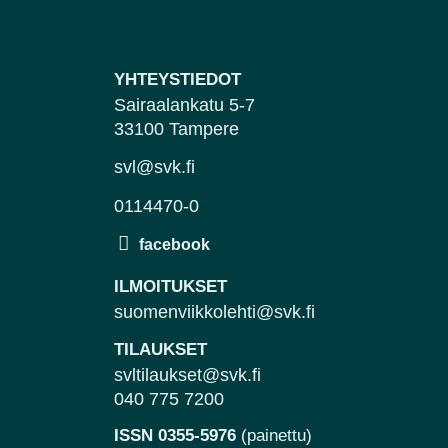
YHTEYSTIEDOT
Sairaalankatu 5-7
33100 Tampere
svl@svk.fi
0114470-0
ILMOITUKSET
suomenviikkolehti@svk.fi
TILAUKSET
svltilaukset@svk.fi
040 775 7200
ISSN 0355-5976
(painettu)