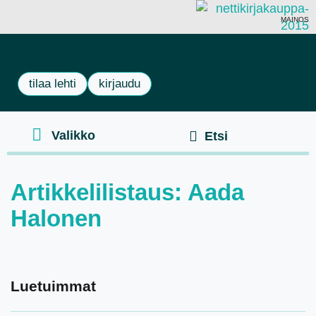
MAINOS
tilaa lehti
kirjaudu
Artikkelilistaus: Aada
Halonen
Luetuimmat