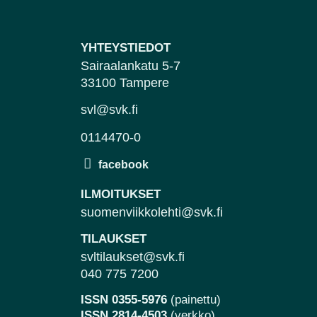
YHTEYSTIEDOT
Sairaalankatu 5-7
33100 Tampere
svl@svk.fi
0114470-0
ILMOITUKSET
suomenviikkolehti@svk.fi
TILAUKSET
svltilaukset@svk.fi
040 775 7200
ISSN 0355-5976
(painettu)
ISSN 2814-4503
(verkko)