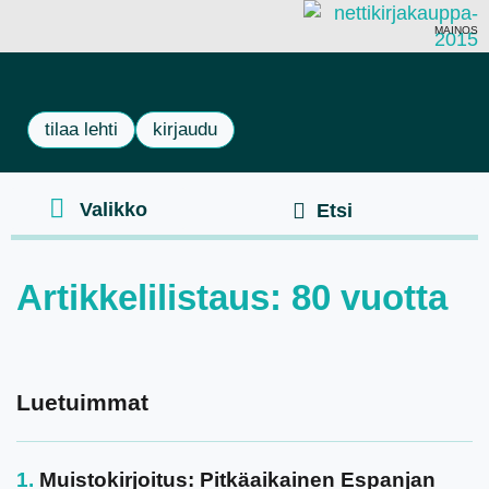
MAINOS
tilaa lehti
kirjaudu
Artikkelilistaus: 80 vuotta
Luetuimmat
Muistokirjoitus: Pitkäaikainen Espanjan