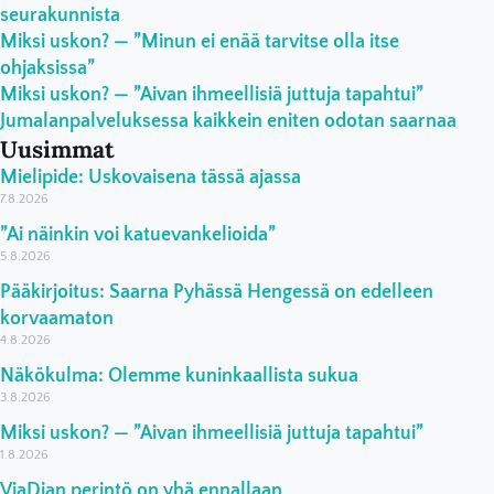
seurakunnista
Miksi uskon? — ”Minun ei enää tarvitse olla itse
ohjaksissa”
Miksi uskon? — ”Aivan ihmeellisiä juttuja tapahtui”
Jumalanpalveluksessa kaikkein eniten odotan saarnaa
Uusimmat
Mielipide: Uskovaisena tässä ajassa
7.8.2026
”Ai näinkin voi katuevankelioida”
5.8.2026
Pääkirjoitus: Saarna Pyhässä Hengessä on edelleen
korvaamaton
4.8.2026
Näkökulma: Olemme kuninkaallista sukua
3.8.2026
Miksi uskon? — ”Aivan ihmeellisiä juttuja tapahtui”
1.8.2026
ViaDian perintö on yhä ennallaan