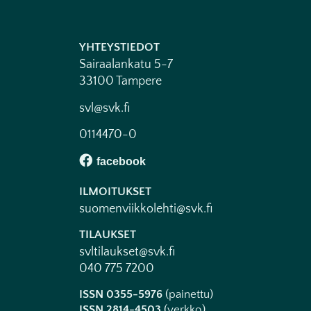
YHTEYSTIEDOT
Sairaalankatu 5-7
33100 Tampere
svl@svk.fi
0114470-0
ILMOITUKSET
suomenviikkolehti@svk.fi
TILAUKSET
svltilaukset@svk.fi
040 775 7200
ISSN 0355-5976
(painettu)
ISSN 2814-4503
(verkko)