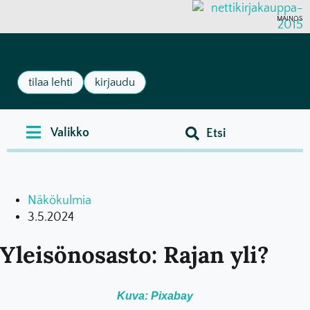
MAINOS
tilaa lehti
kirjaudu
Näkökulmia
3.5.2024
Yleisönosasto: Rajan yli?
Kuva: Pixabay