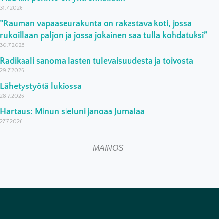
31.7.2026
”Rauman vapaaseurakunta on rakastava koti, jossa
rukoillaan paljon ja jossa jokainen saa tulla kohdatuksi”
30.7.2026
Radikaali sanoma lasten tulevaisuudesta ja toivosta
29.7.2026
Lähetystyötä lukiossa
28.7.2026
Hartaus: Minun sieluni janoaa Jumalaa
27.7.2026
MAINOS