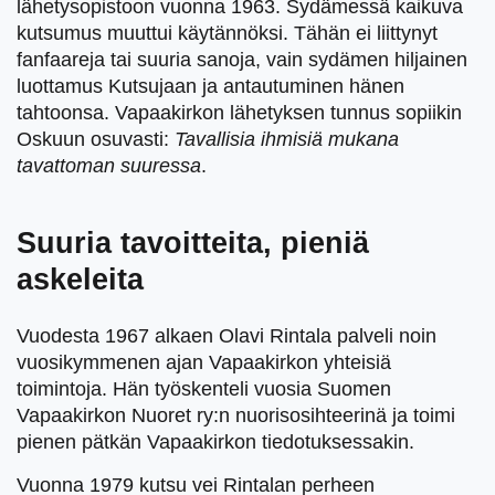
lähetysopistoon vuonna 1963. Sydämessä kaikuva
kutsumus muuttui käytännöksi. Tähän ei liittynyt
fanfaareja tai suuria sanoja, vain sydämen hiljainen
luottamus Kutsujaan ja antautuminen hänen
tahtoonsa. Vapaakirkon lähetyksen tunnus sopiikin
Oskuun osuvasti:
Tavallisia ihmisiä mukana
tavattoman suuressa
.
Suuria tavoitteita, pieniä
askeleita
Vuodesta 1967 alkaen Olavi Rintala palveli noin
vuosikymmenen ajan Vapaakirkon yhteisiä
toimintoja. Hän työskenteli vuosia Suomen
Vapaakirkon Nuoret ry:n nuorisosihteerinä ja toimi
pienen pätkän Vapaakirkon tiedotuksessakin.
Vuonna 1979 kutsu vei Rintalan perheen