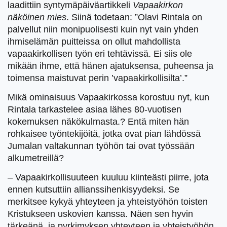
laadittiin syntymäpäiväartikkeli
Vapaakirkon
näköinen mies
. Siinä todetaan: ”Olavi Rintala on
palvellut niin monipuolisesti kuin nyt vain yhden
ihmiselämän puitteissa on ollut mahdollista
vapaakirkollisen työn eri tehtävissä. Ei siis ole
mikään ihme, että hänen ajatuksensa, puheensa ja
toimensa maistuvat perin ’vapaakirkollisilta’.”
Mikä ominaisuus Vapaakirkossa korostuu nyt, kun
Rintala tarkastelee asiaa lähes 80-vuotisen
kokemuksen näkökulmasta.? Entä miten hän
rohkaisee työntekijöitä, jotka ovat pian lähdössä
Jumalan valtakunnan työhön tai ovat työssään
alkumetreillä?
– Vapaakirkollisuuteen kuuluu kiinteästi piirre, jota
ennen kutsuttiin allianssihenkisyydeksi. Se
merkitsee kykyä yhteyteen ja yhteistyöhön toisten
Kristukseen uskovien kanssa. Näen sen hyvin
tärkeänä, ja pyrkimyksen yhteyteen ja yhteistyöhön