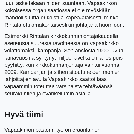
juuri askeltakaan niiden suuntaan. Vapaakirkon
kokoisessa organisaatiossa ei ole myöskään
mahdollisuutta erikoistua kapea-alaisesti, minkä
Rintala otti omakohtaisestikin johtajana huomioon.
Esimerkki Rintalan kirkkokunnanjohtajakaudella
asetetusta suuresta tavoitteesta on Vapaakirkko
velattomaksi -kampanja. Sen ansiosta 1990-luvun
lamavuosina syntynyt miljoonavelka oli lähes pois
pyyhitty, kun kirkkokunnanjohtaja vaihtui vuonna
2009. Kampanjan ja siihen sitoutuneiden monien
lahjoittajien avulla Vapaakirkko saattoi taas
vapaammin toteuttaa varsinaista tehtäväänsä
seurakuntien ja evankeliumin asialla.
Hyvä tiimi
Vapaakirkon pastorin työ on eräänlainen