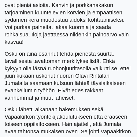
ovat pieniä asioita. Kahvin ja porkkanakakun
tarjoaminen kuuntelevien korvien ja empaattisen
sydämen kera muodostuu aidoksi kohtaamiseksi.
Voi purkaa paineita, jakaa kuormia ja saada
rohkaisua. Iloja jaettaessa niidenkin painoarvo vain
kasvaa!
Osku on aina osannut tehdä pienestä suurta,
tavallisesta tavattoman merkityksellistä. Ehkä
kykyyn olla läsnä ruohonjuuritasolla vaikutti se, ettei
juuri kukaan uskonut nuoren Olavi Rintalan
Jumalalta saamaan kutsuun lähteä täysiaikaiseen
evankeliumin työhön. Eivät edes rakkaat
vanhemmat ja muut läheiset.
Osku lähetti aikanaan hakemuksen sekä
Vapaakirkon työntekijäkoulutukseen että erääseen
toiseen oppilaitokseen. Hän ajatteli, että Jumala
avaa tahtonsa mukaisen oven. Se johti Vapaakirkon