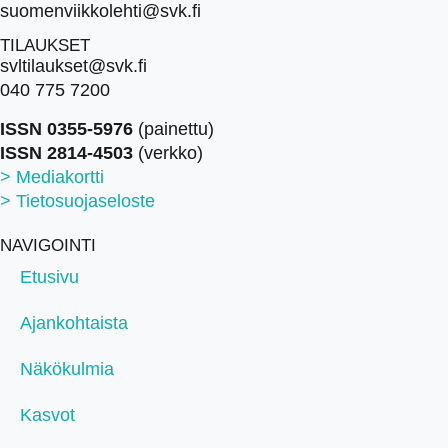
suomenviikkolehti@svk.fi
TILAUKSET
svltilaukset@svk.fi
040 775 7200
ISSN 0355-5976
(painettu)
ISSN 2814-4503
(verkko)
> Mediakortti
> Tietosuojaseloste
NAVIGOINTI
Etusivu
Ajankohtaista
Näkökulmia
Kasvot