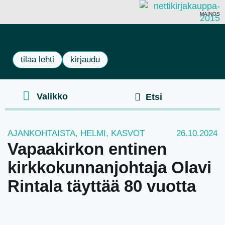
MAINOS
tilaa lehti
kirjaudu
AJANKOHTAISTA
,
HELMI
,
KASVOT
26.10.2024
Vapaakirkon entinen
kirkkokunnanjohtaja Olavi
Rintala täyttää 80 vuotta