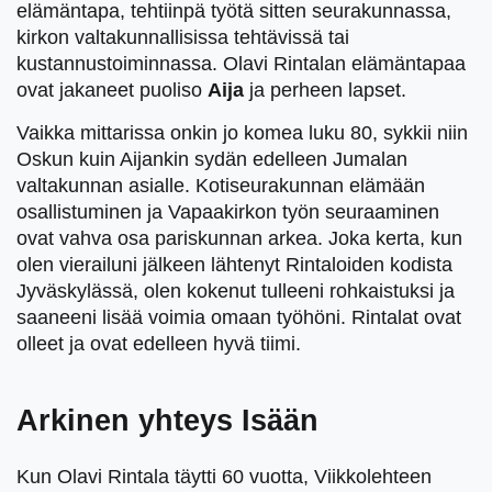
elämäntapa, tehtiinpä työtä sitten seurakunnassa,
kirkon valtakunnallisissa tehtävissä tai
kustannustoiminnassa. Olavi Rintalan elämäntapaa
ovat jakaneet puoliso
Aija
ja perheen lapset.
Vaikka mittarissa onkin jo komea luku 80, sykkii niin
Oskun kuin Aijankin sydän edelleen Jumalan
valtakunnan asialle. Kotiseurakunnan elämään
osallistuminen ja Vapaakirkon työn seuraaminen
ovat vahva osa pariskunnan arkea. Joka kerta, kun
olen vierailuni jälkeen lähtenyt Rintaloiden kodista
Jyväskylässä, olen kokenut tulleeni rohkaistuksi ja
saaneeni lisää voimia omaan työhöni. Rintalat ovat
olleet ja ovat edelleen hyvä tiimi.
Arkinen yhteys Isään
Kun Olavi Rintala täytti 60 vuotta, Viikkolehteen