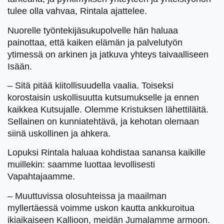
tulee olla vahvaa, Rintala ajattelee.
Nuorelle työntekijäsukupolvelle hän haluaa
painottaa, että kaiken elämän ja palvelutyön
ytimessä on arkinen ja jatkuva yhteys taivaalliseen
Isään.
– Sitä pitää kiitollisuudella vaalia. Toiseksi
korostaisin uskollisuutta kutsumukselle ja ennen
kaikkea Kutsujalle. Olemme Kristuksen lähettiläitä.
Sellainen on kunniatehtävä, ja kehotan olemaan
siinä uskollinen ja ahkera.
Lopuksi Rintala haluaa kohdistaa sanansa kaikille
muillekin: saamme luottaa levollisesti
Vapahtajaamme.
– Muuttuvissa olosuhteissa ja maailman
myllertäessä voimme uskon kautta ankkuroitua
ikiaikaiseen Kallioon, meidän Jumalamme armoon.