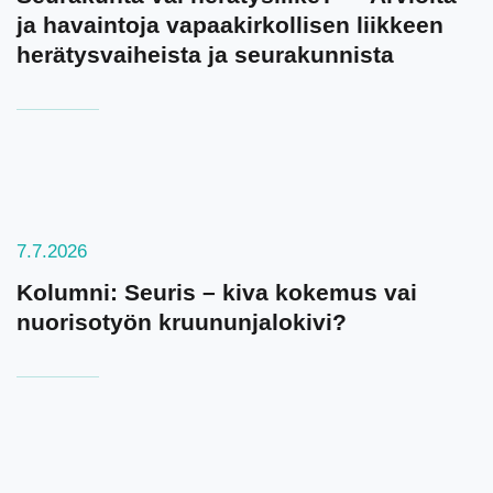
ja havaintoja vapaakirkollisen liikkeen
herätysvaiheista ja seurakunnista
7.7.2026
Kolumni: Seuris – kiva kokemus vai
nuorisotyön kruununjalokivi?