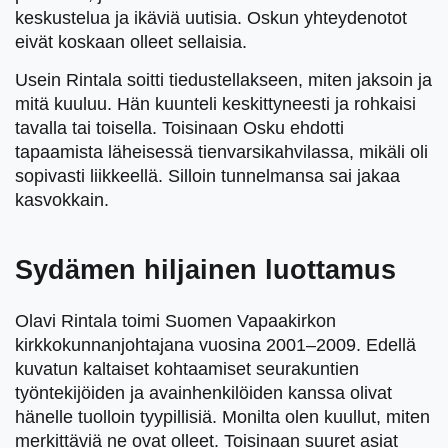
keskustelua ja ikäviä uutisia. Oskun yhteydenotot
eivät koskaan olleet sellaisia.
Usein Rintala soitti tiedustellakseen, miten jaksoin ja
mitä kuuluu. Hän kuunteli keskittyneesti ja rohkaisi
tavalla tai toisella. Toisinaan Osku ehdotti
tapaamista läheisessä tienvarsikahvilassa, mikäli oli
sopivasti liikkeellä. Silloin tunnelmansa sai jakaa
kasvokkain.
Sydämen hiljainen luottamus
Olavi Rintala toimi Suomen Vapaakirkon
kirkkokunnanjohtajana vuosina 2001–2009. Edellä
kuvatun kaltaiset kohtaamiset seurakuntien
työntekijöiden ja avainhenkilöiden kanssa olivat
hänelle tuolloin tyypillisiä. Monilta olen kuullut, miten
merkittäviä ne ovat olleet. Toisinaan suuret asiat