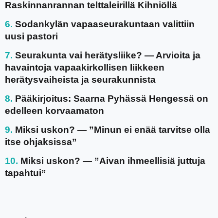
Raskinnanrannan telttaleirillä Kihniöllä
Sodankylän vapaaseurakuntaan valittiin
uusi pastori
Seurakunta vai herätysliike? — Arvioita ja
havaintoja vapaakirkollisen liikkeen
herätysvaiheista ja seurakunnista
Pääkirjoitus: Saarna Pyhässä Hengessä on
edelleen korvaamaton
Miksi uskon? — ”Minun ei enää tarvitse olla
itse ohjaksissa”
Miksi uskon? — ”Aivan ihmeellisiä juttuja
tapahtui”