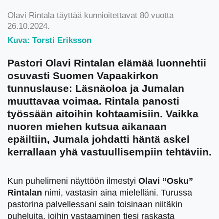
Olavi Rintala täyttää kunnioitettavat 80 vuotta
26.10.2024.
Kuva: Torsti Eriksson
Pastori Olavi Rintalan elämää luonnehtii
osuvasti Suomen Vapaakirkon
tunnuslause: Läsnäoloa ja Jumalan
muuttavaa voimaa. Rintala panosti
työssään aitoihin kohtaamisiin. Vaikka
nuoren miehen kutsua aikanaan
epäiltiin, Jumala johdatti häntä askel
kerrallaan yhä vastuullisempiin tehtäviin.
Kun puhelimeni näyttöön ilmestyi
Olavi ”Osku”
Rintalan
nimi, vastasin aina mielelläni. Turussa
pastorina palvellessani sain toisinaan niitäkin
puheluita, joihin vastaaminen tiesi raskasta