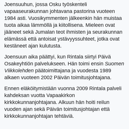
Joensuuhun, jossa Osku työskenteli
vapaaseurakunnan johtavana pastorina vuoteen
1984 asti. Vuosikymmenten jälkeenkin hän muistaa
tuota aikaa lämmöllä ja kiitollisena. Mieleen ovat
jääneet sekä Jumalan teot ihmisten ja seurakunnan
elämässä että antoisat ystävyyssuhteet, jotka ovat
kestäneet ajan kulutusta.
Joensuun aika päättyi, kun Rintala siirtyi Päivä
Osakeyhtiön palvelukseen. Hän toimi ensin
Suomen
Viikkolehden
päätoimittajana ja vuodesta 1989
alkaen vuoteen 2002 Päivän toimitusjohtajana.
Ennen eläköitymistään vuonna 2009 Rintala palveli
kahdeksan vuotta Vapaakirkon
kirkkokunnanjohtajana. Alkuun hän hoiti reilun
vuoden ajan sekä Päivän toimitusjohtajan että
kirkkokunnanjohtajan tehtäviä.