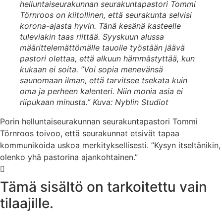
helluntaiseurakunnan seurakuntapastori Tommi
Törnroos on kiitollinen, että seurakunta selvisi
korona-ajasta hyvin. Tänä kesänä kasteelle
tuleviakin taas riittää. Syyskuun alussa
määrittelemättömälle tauolle työstään jäävä
pastori olettaa, että alkuun hämmästyttää, kun
kukaan ei soita. ”Voi sopia menevänsä
saunomaan ilman, että tarvitsee tsekata kuin
oma ja perheen kalenteri. Niin monia asia ei
riipukaan minusta.”
Kuva: Nyblin Studiot
Porin helluntaiseurakunnan seurakuntapastori Tommi
Törnroos toivoo, että seurakunnat etsivät tapaa
kommunikoida uskoa merkityksellisesti. ”Kysyn itseltänikin,
olenko yhä pastorina ajankohtainen.”
Tämä sisältö on tarkoitettu vain
tilaajille.