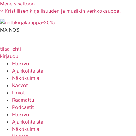
Mene sisältöön
›› Kristillisen kirjallisuuden ja musiikin verkkokauppa.
MAINOS
tilaa lehti
kirjaudu
Etusivu
Ajankohtaista
Näkökulmia
Kasvot
Ilmiöt
Raamattu
Podcastit
Etusivu
Ajankohtaista
Näkökulmia