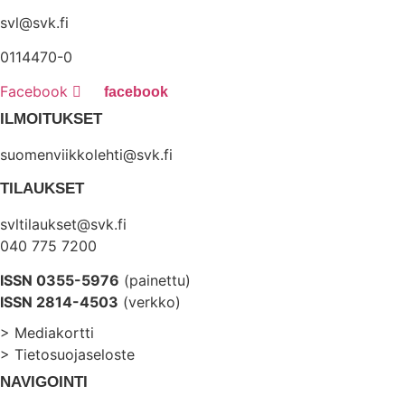
svl@svk.fi
0114470-0
Facebook
ILMOITUKSET
suomenviikkolehti@svk.fi
TILAUKSET
svltilaukset@svk.fi
040 775 7200
ISSN 0355-5976
(painettu)
ISSN 2814-4503
(verkko)
> Mediakortti
> Tietosuojaseloste
NAVIGOINTI