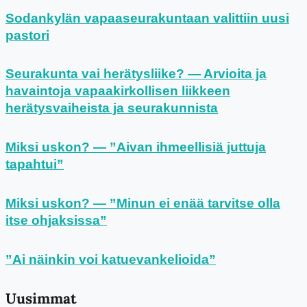
Sodankylän vapaaseurakuntaan valittiin uusi
pastori
Seurakunta vai herätysliike? — Arvioita ja
havaintoja vapaakirkollisen liikkeen
herätysvaiheista ja seurakunnista
Miksi uskon? — ”Aivan ihmeellisiä juttuja
tapahtui”
Miksi uskon? — ”Minun ei enää tarvitse olla
itse ohjaksissa”
”Ai näinkin voi katuevankelioida”
Uusimmat