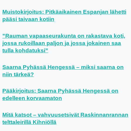
Muistokirjoitus: Pitkäaikainen Espanjan lähetti
pääsi taivaan kotiin
”Rauman vapaaseurakunta on rakastava koti,
jossa rukoillaan paljon ja jossa jokainen saa
tulla kohdatuksi”
Saarna Pyhässä Hengessä – miksi saarna on
niin tärkeä?
Pääkirjoitus: Saarna Pyhässä Hengessä on
edelleen korvaamaton
Mitä katsot – vahvuusetsivät Raskinnanrannan
telttaleirillä Kihniöllä