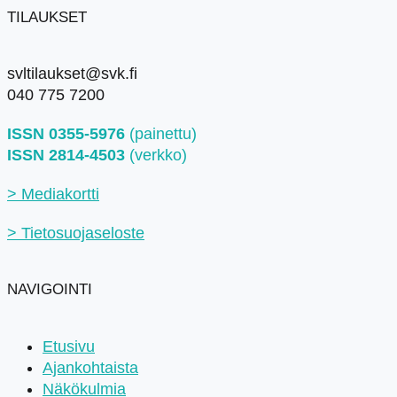
TILAUKSET
svltilaukset@svk.fi
040 775 7200
ISSN 0355-5976
(painettu)
ISSN 2814-4503
(verkko)
> Mediakortti
> Tietosuojaseloste
NAVIGOINTI
Etusivu
Ajankohtaista
Näkökulmia