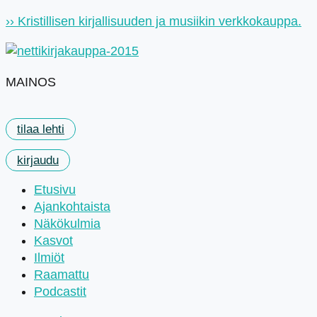
Mene
›› Kristillisen kirjallisuuden ja musiikin verkkokauppa.
sisältöön
MAINOS
tilaa lehti
kirjaudu
Etusivu
Ajankohtaista
Näkökulmia
Kasvot
Ilmiöt
Raamattu
Podcastit