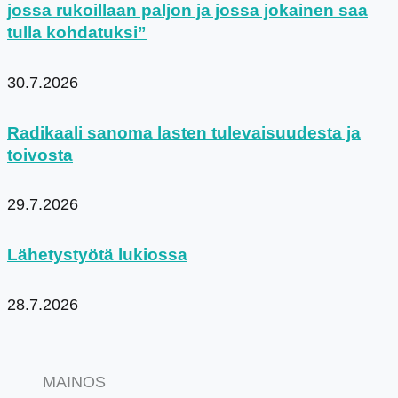
jossa rukoillaan paljon ja jossa jokainen saa
tulla kohdatuksi”
30.7.2026
Radikaali sanoma lasten tulevaisuudesta ja
toivosta
29.7.2026
Lähetystyötä lukiossa
28.7.2026
MAINOS