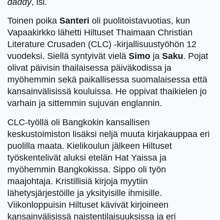
daddy
, isi.
Toinen poika
Santeri
oli puolitoistavuotias, kun
Vapaakirkko lähetti Hiltuset Thaimaan Christian
Literature Crusaden (CLC) -kirjallisuustyöhön 12
vuodeksi. Siellä syntyivät vielä
Simo
ja
Saku
. Pojat
olivat päivisin thailaisessa päiväkodissa ja
myöhemmin sekä paikallisessa suomalaisessa että
kansainvälisissä kouluissa. He oppivat thaikielen jo
varhain ja sittemmin sujuvan englannin.
CLC-työllä oli Bangkokin kansallisen
keskustoimiston lisäksi neljä muuta kirjakauppaa eri
puolilla maata. Kielikoulun jälkeen Hiltuset
työskentelivät aluksi etelän Hat Yaissa ja
myöhemmin Bangkokissa. Sippo oli työn
maajohtaja. Kristillisiä kirjoja myytiin
lähetysjärjestöille ja yksityisille ihmisille.
Viikonloppuisin Hiltuset kävivät kirjoineen
kansainvälisissä naistentilaisuuksissa ja eri