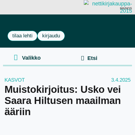
MAINOS
tilaa lehti
kirjaudu
KASVOT
3.4.2025
Muistokirjoitus: Usko vei
Saara Hiltusen maailman
ääriin