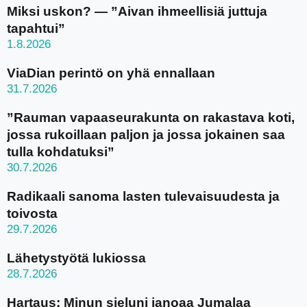
Miksi uskon? — ”Aivan ihmeellisiä juttuja
tapahtui”
1.8.2026
ViaDian perintö on yhä ennallaan
31.7.2026
”Rauman vapaaseurakunta on rakastava koti,
jossa rukoillaan paljon ja jossa jokainen saa
tulla kohdatuksi”
30.7.2026
Radikaali sanoma lasten tulevaisuudesta ja
toivosta
29.7.2026
Lähetystyötä lukiossa
28.7.2026
Hartaus: Minun sieluni janoaa Jumalaa