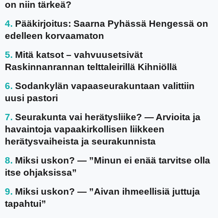
on niin tärkeä?
Pääkirjoitus: Saarna Pyhässä Hengessä on
edelleen korvaamaton
Mitä katsot – vahvuusetsivät
Raskinnanrannan telttaleirillä Kihniöllä
Sodankylän vapaaseurakuntaan valittiin
uusi pastori
Seurakunta vai herätysliike? — Arvioita ja
havaintoja vapaakirkollisen liikkeen
herätysvaiheista ja seurakunnista
Miksi uskon? — ”Minun ei enää tarvitse olla
itse ohjaksissa”
Miksi uskon? — ”Aivan ihmeellisiä juttuja
tapahtui”