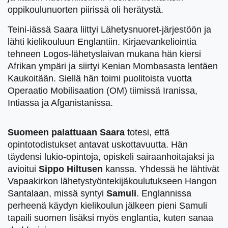
oppikoulunuorten piirissä oli herätystä.
Teini-iässä Saara liittyi Lähetysnuoret-järjestöön ja
lähti kielikouluun Englantiin. Kirjaevankeliointia
tehneen Logos-lähetyslaivan mukana hän kiersi
Afrikan ympäri ja siirtyi Kenian Mombasasta lentäen
Kaukoitään. Siellä hän toimi puolitoista vuotta
Operaatio Mobilisaation (OM) tiimissä Iranissa,
Intiassa ja Afganistanissa.
Suomeen palattuaan Saara
totesi, että
opintotodistukset antavat uskottavuutta. Hän
täydensi lukio-opintoja, opiskeli sairaanhoitajaksi ja
avioitui
Sippo Hiltusen
kanssa. Yhdessä he lähtivät
Vapaakirkon lähetystyöntekijäkoulutukseen Hangon
Santalaan, missä syntyi
Samuli
. Englannissa
perheenä käydyn kielikoulun jälkeen pieni Samuli
tapaili suomen lisäksi myös englantia, kuten sanaa