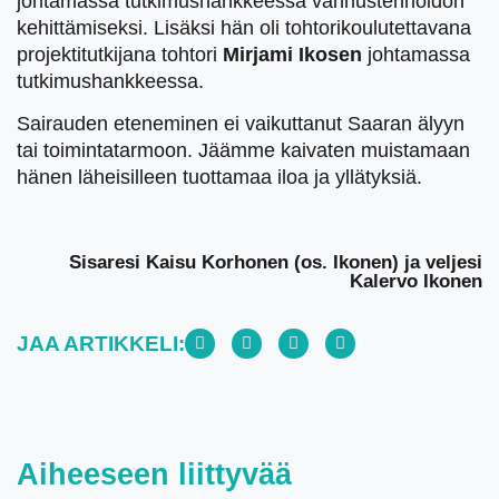
johtamassa tutkimushankkeessa vanhustenhoidon
kehittämiseksi. Lisäksi hän oli tohtorikoulutettavana
projektitutkijana tohtori
Mirjami Ikosen
johtamassa
tutkimushankkeessa.
Sairauden eteneminen ei vaikuttanut Saaran älyyn
tai toimintatarmoon. Jäämme kaivaten muistamaan
hänen läheisilleen tuottamaa iloa ja yllätyksiä.
Sisaresi Kaisu Korhonen (os. Ikonen) ja veljesi
Kalervo Ikonen
JAA ARTIKKELI:
Aiheeseen liittyvää