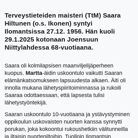
Terveystieteiden maisteri (TtM) Saara
Hiltunen (o.s. Ikonen) syntyi
Ilomantsissa 27.12. 1956. Hän kuoli
29.1.2025 kotonaan Joensuun
Niittylahdessa 68-vuotiaana.
Saara oli kolmilapsisen maanviljelijäperheen
kuopus.
Martta
-äidin uskoontulo vaikutti Saaran
elämänkatsomukseen lapsuudesta alkaen. Äiti oli
innolla mukana lähetyspiiritoiminnassa ja rukoili
Saaraa odottaessaan, että lapsesta tulisi
lähetystyöntekijä.
Saaran uskoontulo 10-vuotiaana ja ystävystyminen
oppikoulun uskovaisten nuorten kanssa synnytti
porukan, joka kokoontui rukoushetkiin välitunneilla
ja iltaisin nuorteniltoihin. Tuolloin Ilomantsin