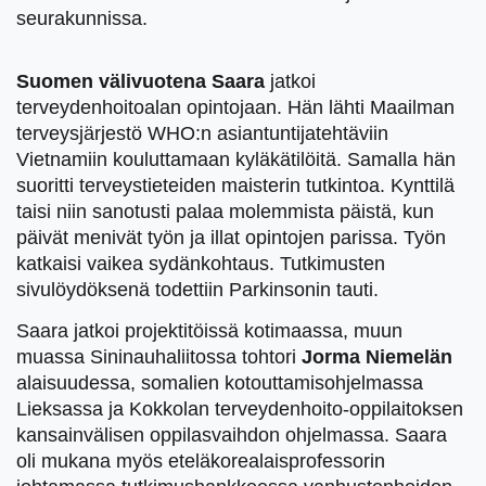
seurakunnissa.
Suomen välivuotena Saara
jatkoi
terveydenhoitoalan opintojaan. Hän lähti Maailman
terveysjärjestö WHO:n asiantuntijatehtäviin
Vietnamiin kouluttamaan kyläkätilöitä. Samalla hän
suoritti terveystieteiden maisterin tutkintoa. Kynttilä
taisi niin sanotusti palaa molemmista päistä, kun
päivät menivät työn ja illat opintojen parissa. Työn
katkaisi vaikea sydänkohtaus. Tutkimusten
sivulöydöksenä todettiin Parkinsonin tauti.
Saara jatkoi projektitöissä kotimaassa, muun
muassa Sininauhaliitossa tohtori
Jorma Niemelän
alaisuudessa, somalien kotouttamisohjelmassa
Lieksassa ja Kokkolan terveydenhoito-oppilaitoksen
kansainvälisen oppilasvaihdon ohjelmassa. Saara
oli mukana myös eteläkorealaisprofessorin