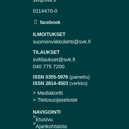
0114470-0
ILMOITUKSET
suomenviikkolehti@svk.fi
TILAUKSET
svltilaukset@svk.fi
040 775 7200
ISSN 0355-5976
(painettu)
ISSN 2814-4503
(verkko)
> Mediakortti
> Tietosuojaseloste
NAVIGOINTI
Etusivu
Ajankohtaista