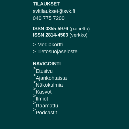
TILAUKSET
svltilaukset@svk.fi
040 775 7200
ISSN 0355-5976
(painettu)
ISSN 2814-4503
(verkko)
> Mediakortti
> Tietosuojaseloste
NAVIGOINTI
Etusivu
Ajankohtaista
Näkökulmia
Kasvot
Ilmiöt
Raamattu
Podcastit