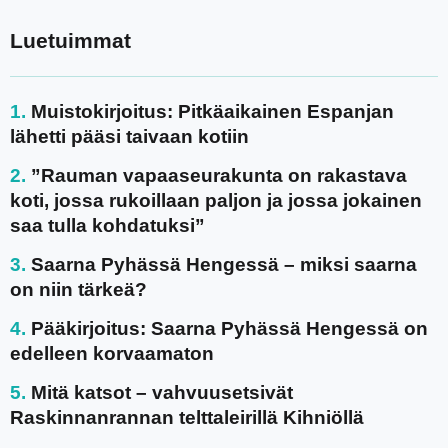
Luetuimmat
Muistokirjoitus: Pitkäaikainen Espanjan
lähetti pääsi taivaan kotiin
”Rauman vapaaseurakunta on rakastava
koti, jossa rukoillaan paljon ja jossa jokainen
saa tulla kohdatuksi”
Saarna Pyhässä Hengessä – miksi saarna
on niin tärkeä?
Pääkirjoitus: Saarna Pyhässä Hengessä on
edelleen korvaamaton
Mitä katsot – vahvuusetsivät
Raskinnanrannan telttaleirillä Kihniöllä