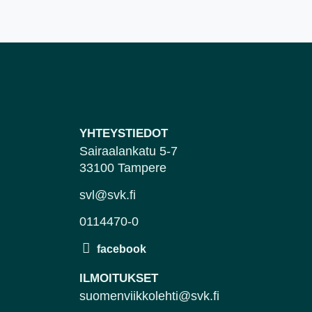
YHTEYSTIEDOT
Sairaalankatu 5-7
33100 Tampere
svl@svk.fi
0114470-0
ILMOITUKSET
suomenviikkolehti@svk.fi