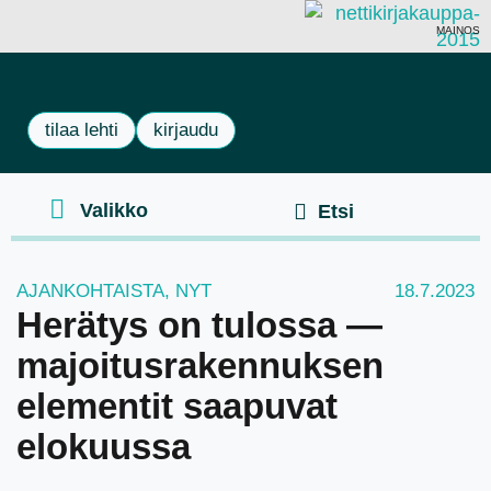
MAINOS
tilaa lehti
kirjaudu
AJANKOHTAISTA
,
NYT
18.7.2023
Herätys on tulossa —
majoitusrakennuksen
elementit saapuvat
elokuussa