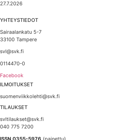
27.7.2026
YHTEYSTIEDOT
Sairaalankatu 5-7
33100 Tampere
svl@svk.fi
0114470-0
Facebook
ILMOITUKSET
suomenviikkolehti@svk.fi
TILAUKSET
svltilaukset@svk.fi
040 775 7200
ISSN 0355-5976
(painettu)