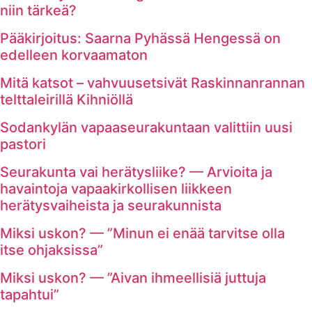
niin tärkeä?
Pääkirjoitus: Saarna Pyhässä Hengessä on
edelleen korvaamaton
Mitä katsot – vahvuusetsivät Raskinnanrannan
telttaleirillä Kihniöllä
Sodankylän vapaaseurakuntaan valittiin uusi
pastori
Seurakunta vai herätysliike? — Arvioita ja
havaintoja vapaakirkollisen liikkeen
herätysvaiheista ja seurakunnista
Miksi uskon? — ”Minun ei enää tarvitse olla
itse ohjaksissa”
Miksi uskon? — ”Aivan ihmeellisiä juttuja
tapahtui”