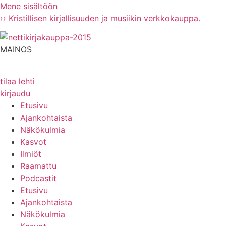
Mene sisältöön
›› Kristillisen kirjallisuuden ja musiikin verkkokauppa.
MAINOS
tilaa lehti
kirjaudu
Etusivu
Ajankohtaista
Näkökulmia
Kasvot
Ilmiöt
Raamattu
Podcastit
Etusivu
Ajankohtaista
Näkökulmia