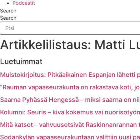
Podcastit
Search
Search
Artikkelilistaus: Matti 
Luetuimmat
Muistokirjoitus: Pitkäaikainen Espanjan lähetti p
”Rauman vapaaseurakunta on rakastava koti, joss
Saarna Pyhässä Hengessä – miksi saarna on nii
Kolumni: Seuris – kiva kokemus vai nuorisotyön
Mitä katsot – vahvuusetsivät Raskinnanrannan tel
Sodankylän vapaaseurakuntaan valittiin uusi pa