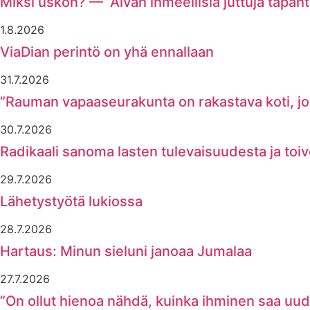
Miksi uskon? — ”Aivan ihmeellisiä juttuja tapaht
1.8.2026
ViaDian perintö on yhä ennallaan
31.7.2026
”Rauman vapaaseurakunta on rakastava koti, joss
30.7.2026
Radikaali sanoma lasten tulevaisuudesta ja toi
29.7.2026
Lähetystyötä lukiossa
28.7.2026
Hartaus: Minun sieluni janoaa Jumalaa
27.7.2026
”On ollut hienoa nähdä, kuinka ihminen saa uu