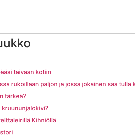
Luukko
ääsi taivaan kotiin
a rukoillaan paljon ja jossa jokainen saa tulla
n tärkeä?
 kruununjalokivi?
ttaleirillä Kihniöllä
stori