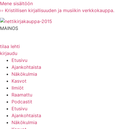
Mene sisältöön
›› Kristillisen kirjallisuuden ja musiikin verkkokauppa.
MAINOS
tilaa lehti
kirjaudu
Etusivu
Ajankohtaista
Näkökulmia
Kasvot
Ilmiöt
Raamattu
Podcastit
Etusivu
Ajankohtaista
Näkökulmia