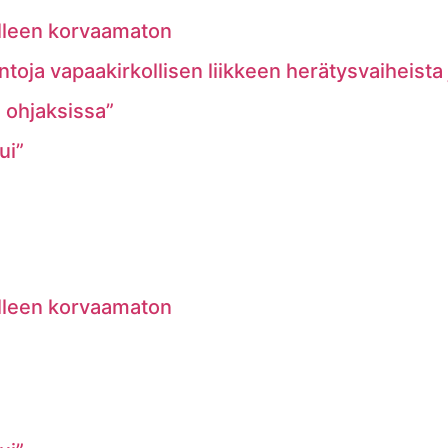
lleen korvaamaton
ntoja vapaakirkollisen liikkeen herätysvaiheista
e ohjaksissa”
ui”
lleen korvaamaton