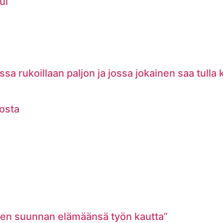
ui”
a rukoillaan paljon ja jossa jokainen saa tulla
vosta
den suunnan elämäänsä työn kautta”