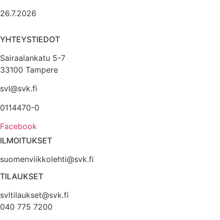
26.7.2026
YHTEYSTIEDOT
Sairaalankatu 5-7
33100 Tampere
svl@svk.fi
0114470-0
Facebook
ILMOITUKSET
suomenviikkolehti@svk.fi
TILAUKSET
svltilaukset@svk.fi
040 775 7200