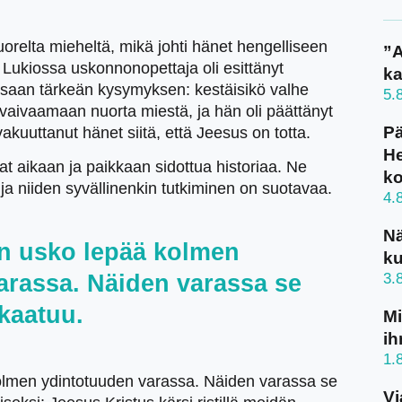
orelta mieheltä, mikä johti hänet hengelliseen
”A
 Lukiossa uskonnonopettaja oli esittänyt
ka
ssaan tärkeän kysymyksen: kestäisikö valhe
5.
vaivaamaan nuorta miestä, ja hän oli päättänyt
Pä
vakuuttanut hänet siitä, että Jeesus on totta.
He
 aikaan ja paikkaan sidottua historiaa. Ne
k
n,ja niiden syvällinenkin tutkiminen on suotavaa.
4.
N
en usko lepää kolmen
ku
arassa. Näiden varassa se
3.
 kaatuu.
Mi
ih
1.
lmen ydintotuuden varassa. Näiden varassa se
Vi