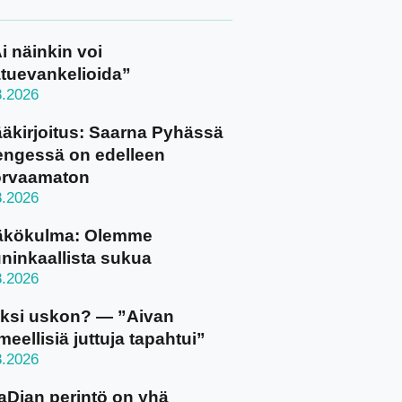
i näinkin voi
tuevankelioida”
8.2026
äkirjoitus: Saarna Pyhässä
ngessä on edelleen
orvaamaton
8.2026
äkökulma: Olemme
ninkaallista sukua
8.2026
ksi uskon? — ”Aivan
meellisiä juttuja tapahtui”
8.2026
aDian perintö on yhä