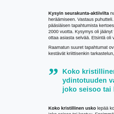
Kysyin seurakunta-aktiivilta
nu
heräämiseen. Vastaus puhutteli.
pääsiäisen tapahtumista kertoe
2000 vuotta. Kysymys oli jäänyt 
ottaa asiasta selvää. Etsintä oli 
Raamatun suuret tapahtumat ovat
kestävät kriittisenkin tarkastelu
Koko kristillin
ydintotuuden v
joko seisoo tai
Koko kristillinen usko
lepää ko