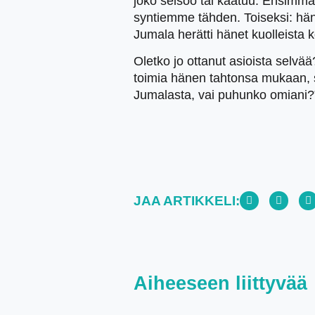
joko seisoo tai kaatuu. Ensimmäi
syntiemme tähden. Toiseksi: hän 
Jumala herätti hänet kuolleista
Oletko jo ottanut asioista selvä
toimia hänen tahtonsa mukaan, sa
Jumalasta, vai puhunko omiani?”
JAA ARTIKKELI:
Aiheeseen liittyvää