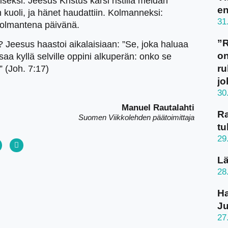
seksi: Jeesus Kristus kärsi ristillä meidän
en
kuoli, ja hänet haudattiin. Kolmanneksi:
31
 kolmantena päivänä.
”
ä? Jeesus haastoi aikalaisiaan: ”Se, joka haluaa
on
a kyllä selville oppini alkuperän: onko se
ru
 (Joh. 7:17)
jo
30
Manuel Rautalahti
Ra
Suomen Viikkolehden päätoimittaja
tu
29
Lä
28
Ha
J
27