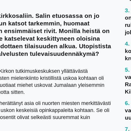
rkkosaliin. Salin etuosassa on jo
on
kun katsot tarkemmin, huomaat
ru
 ensimmäiset rivit. Monilla heistä on
jo
e katselevat keskittyneen oloisina
ottaen tilaisuuden alkua. Utopistista
ko
palvelusten tulevaisuudennäkymä?
kr
 Kirkon tutkimuskeskuksen yllättävästä
va
en mielenkiinto kristillistä uskoa kohtaan oli
Ra
-vuotiaat miehet uskovat Jumalaan yleisemmin
Ki
tta sitten.
rättänyt asia oli nuorten miesten merkittävästi
va
n uskon keskeisiä opinkappaleita kohtaan. Se oli
rosentit olivat selkeästi suuremmat kuin
uu