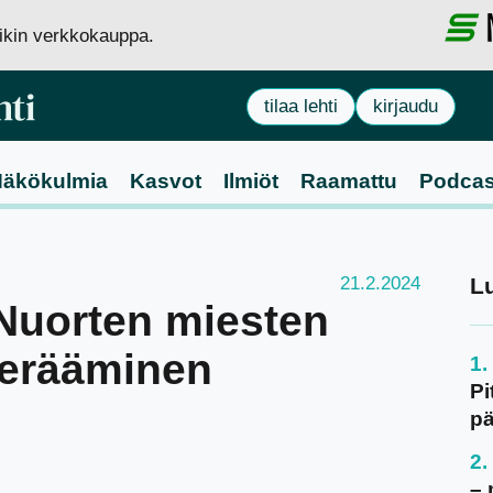
siikin verkkokauppa.
tilaa lehti
kirjaudu
äkökulmia
Kasvot
Ilmiöt
Raamattu
Podcas
21.2.2024
L
 Nuorten miesten
herääminen
Pi
pä
– 