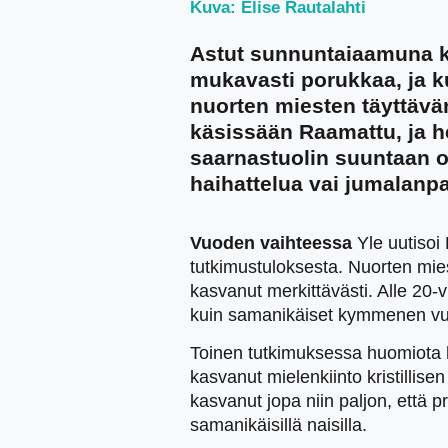
Kuva: Elise Rautalahti
Astut sunnuntaiaamuna ki
mukavasti porukkaa, ja 
nuorten miesten täyttävän
käsissään Raamattu, ja h
saarnastuolin suuntaan od
haihattelua vai jumalan
Vuoden vaihteessa
Yle uutisoi
tutkimustuloksesta. Nuorten miest
kasvanut merkittävästi. Alle 20
kuin samanikäiset kymmenen vuo
Toinen tutkimuksessa huomiota he
kasvanut mielenkiinto kristillise
kasvanut jopa niin paljon, että p
samanikäisillä naisilla.