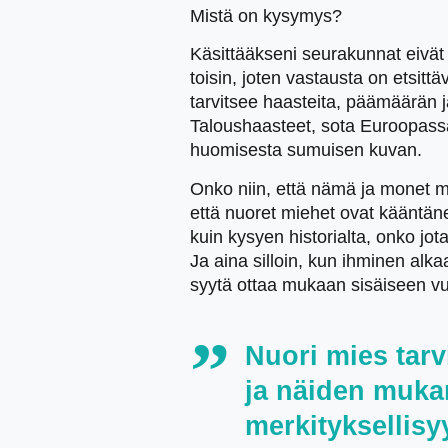
Mistä on kysymys?
Käsittääkseni seurakunnat eivät 
toisin, joten vastausta on etsit
tarvitsee haasteita, päämäärän 
Taloushaasteet, sota Euroopassa
huomisesta sumuisen kuvan.
Onko niin, että nämä ja monet m
että nuoret miehet ovat kääntäne
kuin kysyen historialta, onko jota
Ja aina silloin, kun ihminen al
syytä ottaa mukaan sisäiseen v
Nuori mies tarv
ja näiden muka
merkityksellisyy