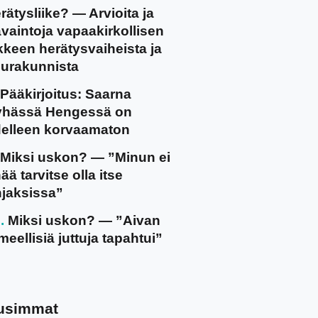
rätysliike? — Arvioita ja
vaintoja vapaakirkollisen
ikkeen herätysvaiheista ja
urakunnista
Pääkirjoitus: Saarna
yhässä Hengessä on
elleen korvaamaton
Miksi uskon? — ”Minun ei
ää tarvitse olla itse
jaksissa”
Miksi uskon? — ”Aivan
meellisiä juttuja tapahtui”
usimmat