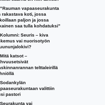
”Rauman vapaaseurakunta
 rakastava koti, jossa
koillaan paljon ja jossa
kainen saa tulla kohdatuksi”
Kolumni: Seuris – kiva
kemus vai nuorisotyön
uununjalokivi?
Mitä katsot –
hvuusetsivät
skinnanrannan telttaleirillä
hniöllä
Sodankylän
paaseurakuntaan valittiin
si pastori
Seurakunta vai