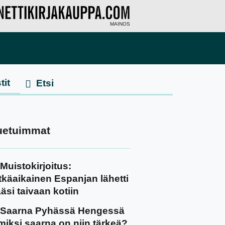
MAINOS
tit
uetuimmat
Muistokirjoitus:
tkäaikainen Espanjan lähetti
äsi taivaan kotiin
Saarna Pyhässä Hengessä
miksi saarna on niin tärkeä?