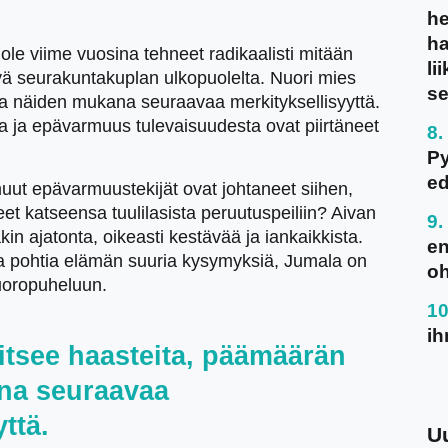
he
ha
ole viime vuosina tehneet radikaalisti mitään
li
tävä seurakuntakuplan ulkopuolelta. Nuori mies
se
ja näiden mukana seuraavaa merkityksellisyyttä.
 ja epävarmuus tulevaisuudesta ovat piirtäneet
P
ed
uut epävarmuustekijät ovat johtaneet siihen,
et katseensa tuulilasista peruutuspeiliin? Aivan
kin ajatonta, oikeasti kestävää ja iankaikkista.
en
kaa pohtia elämän suuria kysymyksiä, Jumala on
oh
uoropuheluun.
ih
itsee haasteita, päämäärän
na seuraavaa
ttä.
U