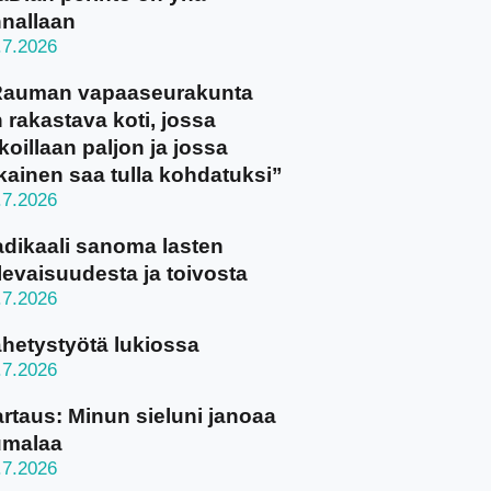
nallaan
.7.2026
Rauman vapaaseurakunta
 rakastava koti, jossa
koillaan paljon ja jossa
kainen saa tulla kohdatuksi”
.7.2026
dikaali sanoma lasten
levaisuudesta ja toivosta
.7.2026
hetystyötä lukiossa
.7.2026
rtaus: Minun sieluni janoaa
umalaa
.7.2026