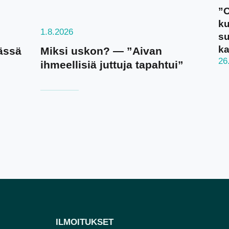
”O
ku
1.8.2026
su
ka
ässä
Miksi uskon? — ”Aivan
26
ihmeellisiä juttuja tapahtui”
ILMOITUKSET