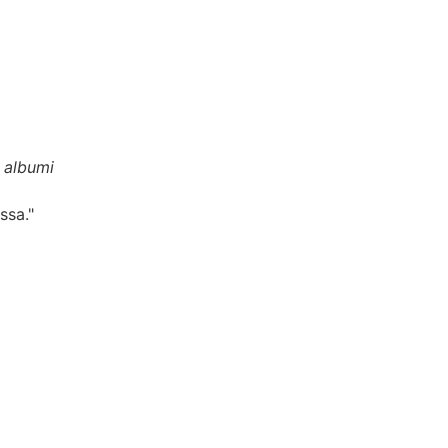
n albumi
ssa."