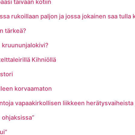
ääsi taivaan kotiin
a rukoillaan paljon ja jossa jokainen saa tulla
n tärkeä?
 kruununjalokivi?
ttaleirillä Kihniöllä
stori
lleen korvaamaton
ntoja vapaakirkollisen liikkeen herätysvaiheista
e ohjaksissa”
ui”