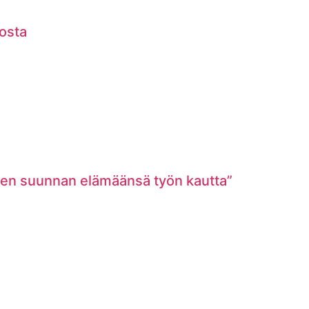
vosta
den suunnan elämäänsä työn kautta”