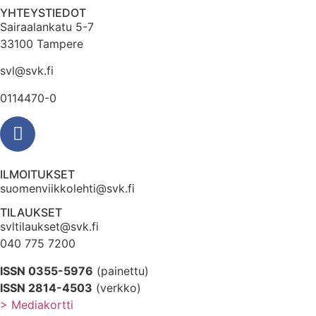
YHTEYSTIEDOT
Sairaalankatu 5-7
33100 Tampere
svl@svk.fi
0114470-0
ILMOITUKSET
suomenviikkolehti@svk.fi
TILAUKSET
svltilaukset@svk.fi
040 775 7200
ISSN 0355-5976
(painettu)
ISSN 2814-4503
(verkko)
> Mediakortti