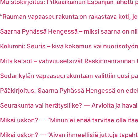
Muistokirjoitus: Pitkäaikainen Espanjan lähetti p
”Rauman vapaaseurakunta on rakastava koti, joss
Saarna Pyhässä Hengessä – miksi saarna on nii
Kolumni: Seuris – kiva kokemus vai nuorisotyön
Mitä katsot – vahvuusetsivät Raskinnanrannan tel
Sodankylän vapaaseurakuntaan valittiin uusi pa
Pääkirjoitus: Saarna Pyhässä Hengessä on ede
Seurakunta vai herätysliike? — Arvioita ja havai
Miksi uskon? — ”Minun ei enää tarvitse olla its
Miksi uskon? — ”Aivan ihmeellisiä juttuja tapaht