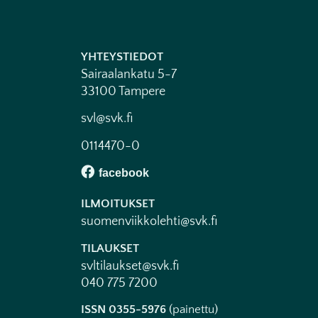
YHTEYSTIEDOT
Sairaalankatu 5-7
33100 Tampere
svl@svk.fi
0114470-0
ILMOITUKSET
suomenviikkolehti@svk.fi
TILAUKSET
svltilaukset@svk.fi
040 775 7200
ISSN 0355-5976
(painettu)