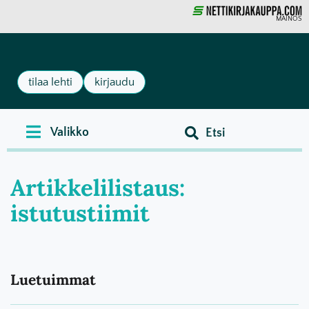
MAINOS
tilaa lehti
kirjaudu
Artikkelilistaus:
istutustiimit
Luetuimmat