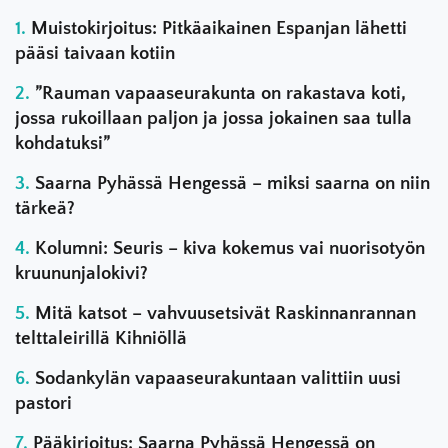
Muistokirjoitus: Pitkäaikainen Espanjan lähetti
pääsi taivaan kotiin
”Rauman vapaaseurakunta on rakastava koti,
jossa rukoillaan paljon ja jossa jokainen saa tulla
kohdatuksi”
Saarna Pyhässä Hengessä – miksi saarna on niin
tärkeä?
Kolumni: Seuris – kiva kokemus vai nuorisotyön
kruununjalokivi?
Mitä katsot – vahvuusetsivät Raskinnanrannan
telttaleirillä Kihniöllä
Sodankylän vapaaseurakuntaan valittiin uusi
pastori
Pääkirjoitus: Saarna Pyhässä Hengessä on