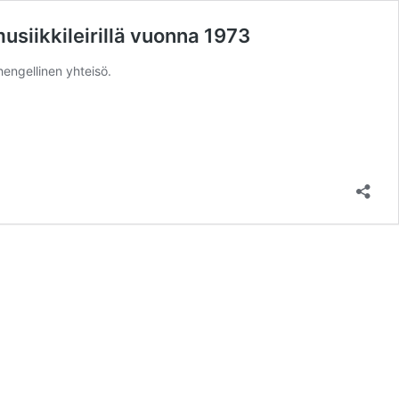
siikkileirillä vuonna 1973
hengellinen yhteisö.